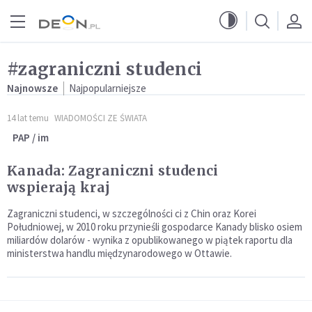
Przejdź do menu głównego
Przejdź do treści
#zagraniczni studenci
Najnowsze
Najpopularniejsze
14 lat temu
WIADOMOŚCI ZE ŚWIATA
PAP / im
Kanada: Zagraniczni studenci
wspierają kraj
Zagraniczni studenci, w szczególności ci z Chin oraz Korei
Południowej, w 2010 roku przynieśli gospodarce Kanady blisko osiem
miliardów dolarów - wynika z opublikowanego w piątek raportu dla
ministerstwa handlu międzynarodowego w Ottawie.