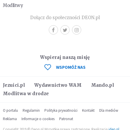
Modlitwy
Dołącz do społeczności DEON.pl
Wspieraj naszą misję
WSPOMÓŻ NAS
Jezuici.pl
Wydawnictwo WAM
Mando.pl
Modlitwa w drodze
O portalu
Regulamin
Polityka prywatności
Kontakt
Dla mediów
Reklama
Informacje o cookies
Patronat
Copyright 2019 © Deon.pl Wszystkie prawa zastrzeżone. Realizacja
ideo.pl