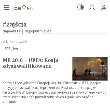
Przejdź do menu głównego
Przejdź do treści
#zajścia
Najnowsze
Najpopularniejsze
10 lat temu
ŚWIAT
PAP / kw
ME 2016 - UEFA: Rosja
zdyskwalifikowana
Komisja Dyscyplinarna Europejskiej Unii Piłkarskiej (UEFA) podjęła
decyzję o dyskwalifikacji reprezentacji Rosji uczestniczącej w
mistrzostwach Europy, zawieszając jednocześnie wykonanie kary do
czasu ewentualnego powtórzenia się chuligańskich zajść na
stadionie.