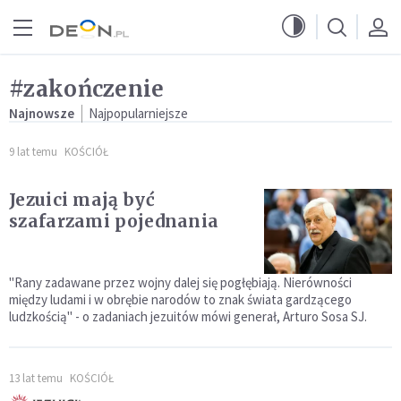
Przejdź do menu głównego
Przejdź do treści
#zakończenie
Najnowsze
Najpopularniejsze
9 lat temu
KOŚCIÓŁ
Jezuici mają być
szafarzami pojednania
"Rany zadawane przez wojny dalej się pogłębiają. Nierówności
między ludami i w obrębie narodów to znak świata gardzącego
ludzkością" - o zadaniach jezuitów mówi generał, Arturo Sosa SJ.
13 lat temu
KOŚCIÓŁ