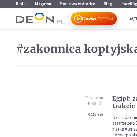
Przejdź do menu głównego
Przejdź do treści
Biblia
Magazyn
Modlitwa w drodze
Blogi
faceBó
Wy
Radio DEON
#zakonnica koptyjsk
Egipt: 
10 lat temu
KOŚCIÓŁ
trakcie
KAI / kw
Na drodze mi
zastrzelono 5
matkę Atanaz
do swego kla