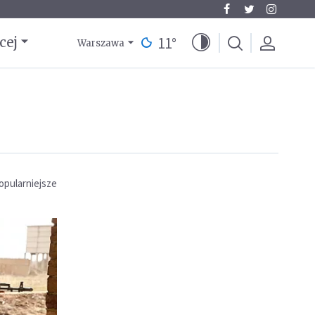
11
°
cej
Warszawa
opularniejsze