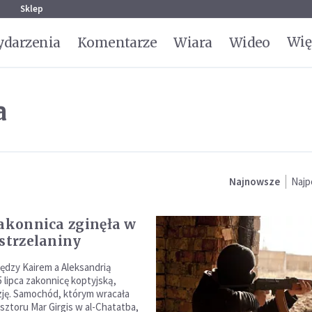
g
Sklep
Wię
darzenia
Komentarze
Wiara
Wideo
a
Najnowsze
Najp
zakonnica zginęła w
 strzelaniny
ędzy Kairem a Aleksandrią
 lipca zakonnicę koptyjską,
ję. Samochód, którym wracała
sztoru Mar Girgis w al-Chatatba,