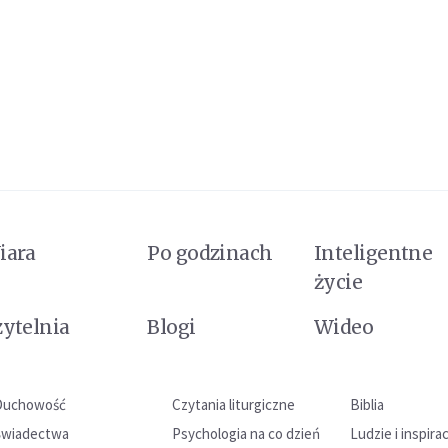
iara
Po godzinach
Inteligentne
życie
zytelnia
Blogi
Wideo
Duchowość
Czytania liturgiczne
Biblia
Świadectwa
Psychologia na co dzień
Ludzie i inspira