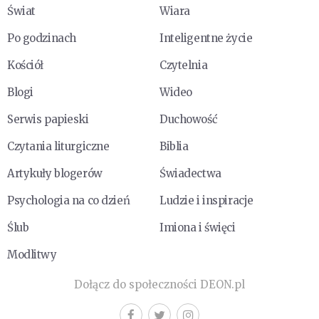
Świat
Wiara
Po godzinach
Inteligentne życie
Kościół
Czytelnia
Blogi
Wideo
Serwis papieski
Duchowość
Czytania liturgiczne
Biblia
Artykuły blogerów
Świadectwa
Psychologia na co dzień
Ludzie i inspiracje
Ślub
Imiona i święci
Modlitwy
Dołącz do społeczności DEON.pl