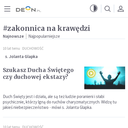
Przejdź do menu głównego
Przejdź do treści
#zakonnica na krawędzi
Najnowsze
Najpopularniejsze
10 lat temu
DUCHOWOŚĆ
s. Jolanta Glapka
Szukasz Ducha Świętego
czy duchowej ekstazy?
Duch Święty jest i działa, ale są też ludzie poranieni i słabi
psychicznie, którzy lgną do ruchów charyzmatycznych. Widzę tu
jakieś niebezpieczeństwo - mówi s. Jolanta Glapka.
10 lat temu
DUCHOWOŚĆ