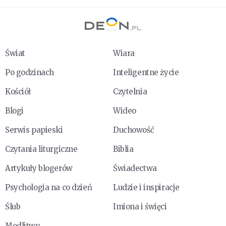
Świat
Wiara
Po godzinach
Inteligentne życie
Kościół
Czytelnia
Blogi
Wideo
Serwis papieski
Duchowość
Czytania liturgiczne
Biblia
Artykuły blogerów
Świadectwa
Psychologia na co dzień
Ludzie i inspiracje
Ślub
Imiona i święci
Modlitwy