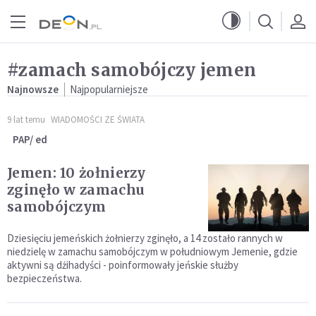
Przejdź do menu głównego
Przejdź do treści
#zamach samobójczy jemen
Najnowsze
Najpopularniejsze
9 lat temu
WIADOMOŚCI ZE ŚWIATA
PAP/ ed
Jemen: 10 żołnierzy
zginęło w zamachu
samobójczym
Dziesięciu jemeńskich żołnierzy zginęło, a 14 zostało rannych w
niedzielę w zamachu samobójczym w południowym Jemenie, gdzie
aktywni są dżihadyści - poinformowały jeńskie służby
bezpieczeństwa.