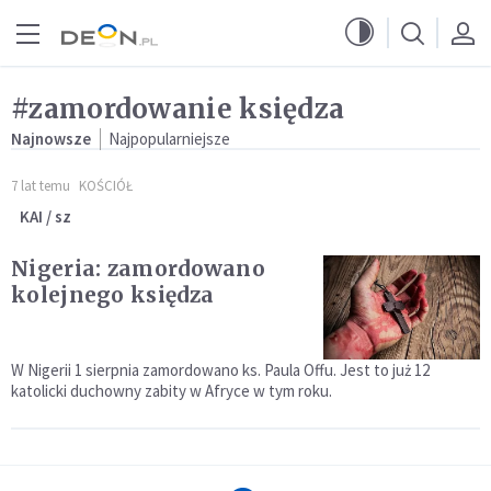
Przejdź do menu głównego
Przejdź do treści
#zamordowanie księdza
Najnowsze
Najpopularniejsze
7 lat temu
KOŚCIÓŁ
KAI / sz
Nigeria: zamordowano
kolejnego księdza
W Nigerii 1 sierpnia zamordowano ks. Paula Offu. Jest to już 12
katolicki duchowny zabity w Afryce w tym roku.