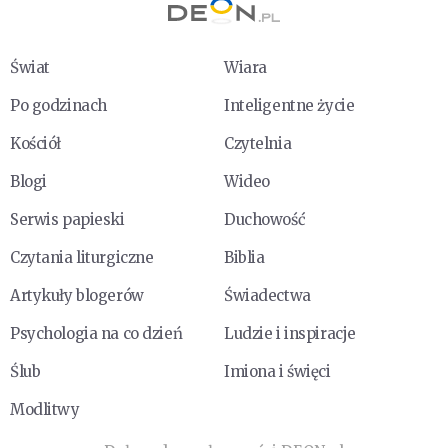
Świat
Wiara
Po godzinach
Inteligentne życie
Kościół
Czytelnia
Blogi
Wideo
Serwis papieski
Duchowość
Czytania liturgiczne
Biblia
Artykuły blogerów
Świadectwa
Psychologia na co dzień
Ludzie i inspiracje
Ślub
Imiona i święci
Modlitwy