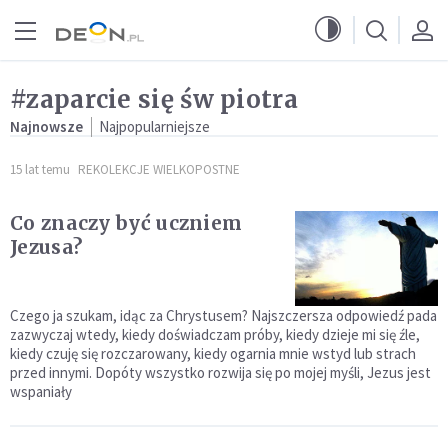
Przejdź do menu głównego
Przejdź do treści
#zaparcie się św piotra
Najnowsze
Najpopularniejsze
15 lat temu
REKOLEKCJE WIELKOPOSTNE
Co znaczy być uczniem
Jezusa?
Czego ja szukam, idąc za Chrystusem? Najszczersza odpowiedź pada
zazwyczaj wtedy, kiedy doświadczam próby, kiedy dzieje mi się źle,
kiedy czuję się rozczarowany, kiedy ogarnia mnie wstyd lub strach
przed innymi. Dopóty wszystko rozwija się po mojej myśli, Jezus jest
wspaniały