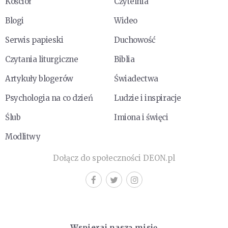
Kościół
Czytelnia
Blogi
Wideo
Serwis papieski
Duchowość
Czytania liturgiczne
Biblia
Artykuły blogerów
Świadectwa
Psychologia na co dzień
Ludzie i inspiracje
Ślub
Imiona i święci
Modlitwy
Dołącz do społeczności DEON.pl
Wspieraj naszą misję