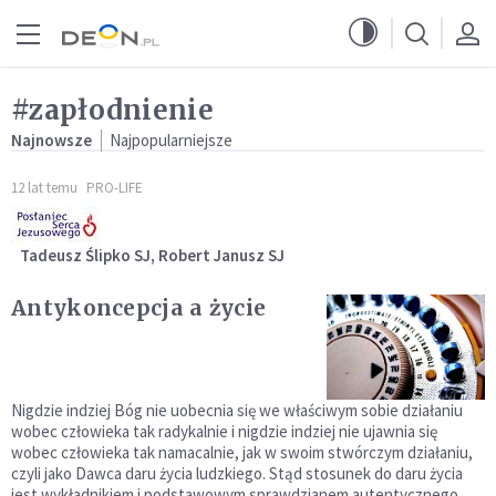
Przejdź do menu głównego
Przejdź do treści
#zapłodnienie
Najnowsze
Najpopularniejsze
12 lat temu
PRO-LIFE
Tadeusz Ślipko SJ, Robert Janusz SJ
Antykoncepcja a życie
Nigdzie indziej Bóg nie uobecnia się we właściwym sobie działaniu
wobec człowieka tak radykalnie i nigdzie indziej nie ujawnia się
wobec człowieka tak namacalnie, jak w swoim stwórczym działaniu,
czyli jako Dawca daru życia ludzkiego. Stąd stosunek do daru życia
jest wykładnikiem i podstawowym sprawdzianem autentycznego