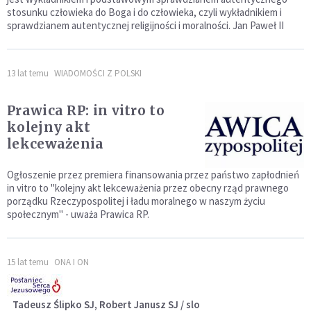
stosunku człowieka do Boga i do człowieka, czyli wykładnikiem i
sprawdzianem autentycznej religijności i moralności. Jan Paweł II
13 lat temu
WIADOMOŚCI Z POLSKI
Prawica RP: in vitro to
kolejny akt
lekceważenia
Ogłoszenie przez premiera finansowania przez państwo zapłodnień
in vitro to "kolejny akt lekceważenia przez obecny rząd prawnego
porządku Rzeczypospolitej i ładu moralnego w naszym życiu
społecznym" - uważa Prawica RP.
15 lat temu
ONA I ON
Tadeusz Ślipko SJ, Robert Janusz SJ / slo