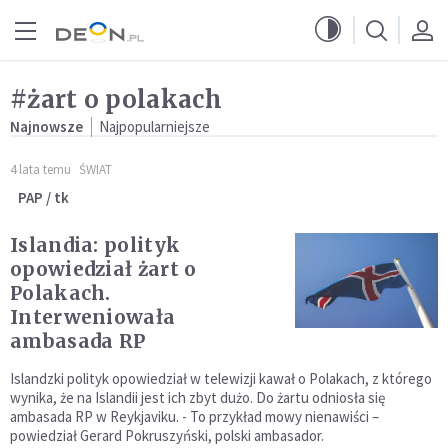
Przejdź do menu głównego
Przejdź do treści
#żart o polakach
Najnowsze
Najpopularniejsze
4 lata temu
ŚWIAT
PAP / tk
Islandia: polityk
opowiedział żart o
Polakach.
Interweniowała
ambasada RP
Islandzki polityk opowiedział w telewizji kawał o Polakach, z którego
wynika, że na Islandii jest ich zbyt dużo. Do żartu odniosła się
ambasada RP w Reykjaviku. - To przykład mowy nienawiści –
powiedział Gerard Pokruszyński, polski ambasador.