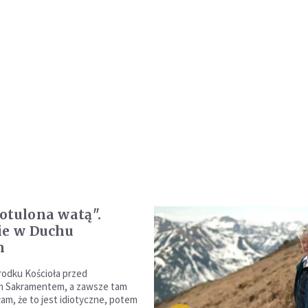
otulona watą".
ie w Duchu
m
rodku Kościoła przed
m Sakramentem, a zawsze tam
łam, że to jest idiotyczne, potem