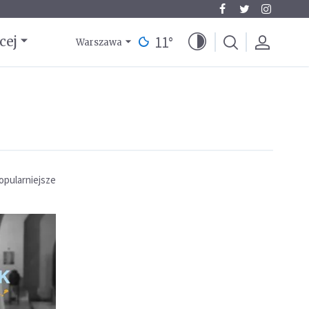
11
°
cej
Warszawa
opularniejsze