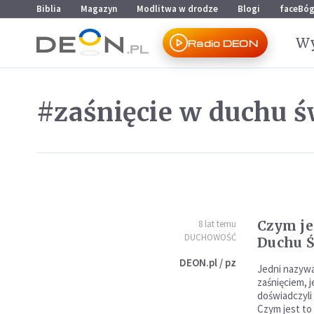
Przejdź do menu głównego
Przejdź do treści
Biblia
Magazyn
Modlitwa w drodze
Blogi
faceBó
Wy
Radio DEON
#zaśnięcie w duchu 
Czym je
8 lat temu
DUCHOWOŚĆ
Duchu 
DEON.pl / pz
Jedni nazywa
zaśnięciem, 
doświadczyli
Czym jest to