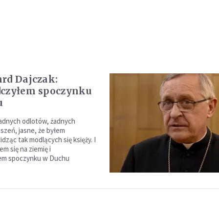
rd Dajczak:
dczyłem spoczynku
u
adnych odlotów, żadnych
uszeń, jasne, że byłem
idząc tak modlących się księży. I
m się na ziemię i
em spoczynku w Duchu