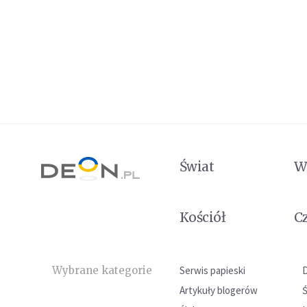
Świat
W
Kościół
C
Wybrane kategorie
Serwis papieski
Artykuły blogerów