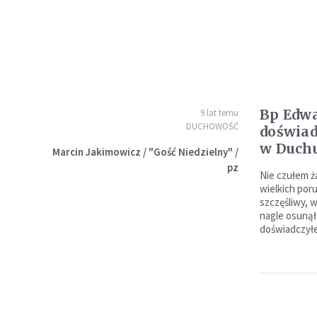
Bp Edwa
9 lat temu
DUCHOWOŚĆ
doświa
w Duch
Marcin Jakimowicz / "Gość Niedzielny" /
pz
Nie czułem ż
wielkich por
szczęśliwy, w
nagle osunąłe
doświadczył