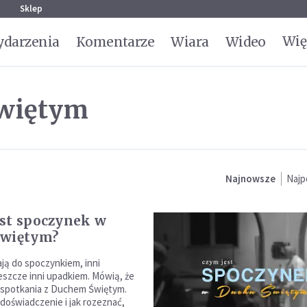
g
Sklep
Wię
darzenia
Komentarze
Wiara
Wideo
świętym
Najnowsze
Najp
st spoczynek w
Świętym?
ją do spoczynkiem, inni
jeszcze inni upadkiem. Mówią, że
 spotkania z Duchem Świętym.
 doświadczenie i jak rozeznać,