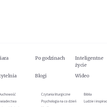
iara
Po godzinach
Inteligentne
życie
zytelnia
Blogi
Wideo
Duchowość
Czytania liturgiczne
Biblia
Świadectwa
Psychologia na co dzień
Ludzie i inspira