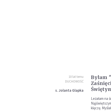
Byłam "
10 lat temu
DUCHOWOŚĆ
Zaśnięc
Święty
s. Jolanta Glapka
Leżałam na ś
Nąjświętszy
klęczę. Myśla