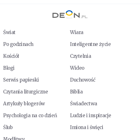
Świat
Wiara
Po godzinach
Inteligentne życie
Kościół
Czytelnia
Blogi
Wideo
Serwis papieski
Duchowość
Czytania liturgiczne
Biblia
Artykuły blogerów
Świadectwa
Psychologia na co dzień
Ludzie i inspiracje
Ślub
Imiona i święci
Modlitwy