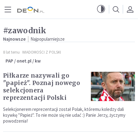
Przejdź do menu głównego
Przejdź do treści
#zawodnik
Najnowsze
Najpopularniejsze
8 lat temu
WIADOMOŚCI Z POLSKI
PAP / onet.pl / kw
Piłkarze nazywali go
"papież". Poznaj nowego
selekcjonera
reprezentacji Polski
Selekcjonerem reprezentacji został Polak, któremu koledzy dali
ksywkę "Papież". To nie może się nie udać :) Panie Jerzy, życzymy
powodzenia!