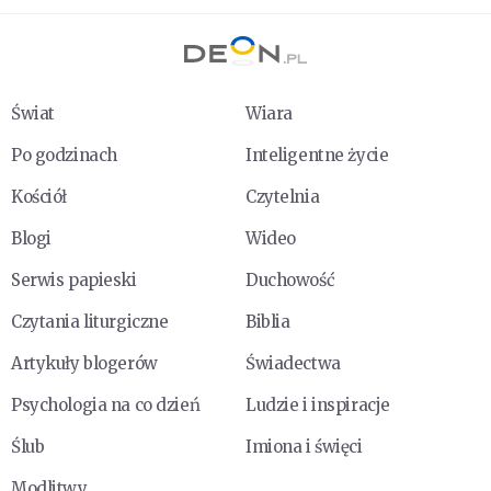
Świat
Wiara
Po godzinach
Inteligentne życie
Kościół
Czytelnia
Blogi
Wideo
Serwis papieski
Duchowość
Czytania liturgiczne
Biblia
Artykuły blogerów
Świadectwa
Psychologia na co dzień
Ludzie i inspiracje
Ślub
Imiona i święci
Modlitwy