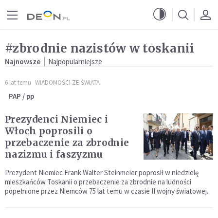
Przejdź do menu głównego
Przejdź do treści
#zbrodnie nazistów w toskanii
Najnowsze
Najpopularniejsze
6 lat temu
WIADOMOŚCI ZE ŚWIATA
PAP / pp
Prezydenci Niemiec i
Włoch poprosili o
przebaczenie za zbrodnie
nazizmu i faszyzmu
Prezydent Niemiec Frank Walter Steinmeier poprosił w niedzielę
mieszkańców Toskanii o przebaczenie za zbrodnie na ludności
popełnione przez Niemców 75 lat temu w czasie II wojny światowej.