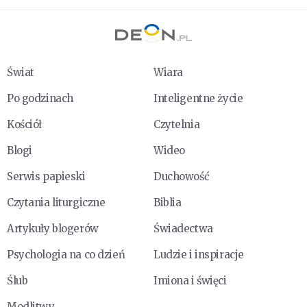
Świat
Wiara
Po godzinach
Inteligentne życie
Kościół
Czytelnia
Blogi
Wideo
Serwis papieski
Duchowość
Czytania liturgiczne
Biblia
Artykuły blogerów
Świadectwa
Psychologia na co dzień
Ludzie i inspiracje
Ślub
Imiona i święci
Modlitwy