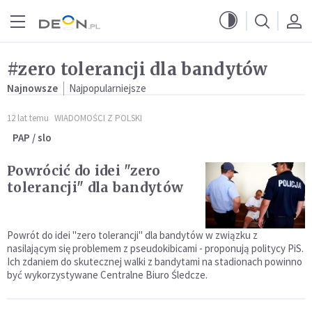
Przejdź do menu głównego
Przejdź do treści
#zero tolerancji dla bandytów
Najnowsze
Najpopularniejsze
12 lat temu
WIADOMOŚCI Z POLSKI
PAP / slo
Powrócić do idei "zero
tolerancji" dla bandytów
Powrót do idei "zero tolerancji" dla bandytów w związku z
nasilającym się problemem z pseudokibicami - proponują politycy PiS.
Ich zdaniem do skutecznej walki z bandytami na stadionach powinno
być wykorzystywane Centralne Biuro Śledcze.