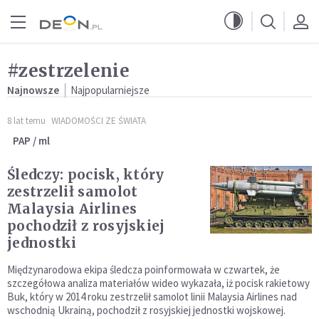
Przejdź do menu głównego
Przejdź do treści
#zestrzelenie
Najnowsze
Najpopularniejsze
8 lat temu
WIADOMOŚCI ZE ŚWIATA
PAP / ml
Śledczy: pocisk, który
zestrzelił samolot
Malaysia Airlines
pochodził z rosyjskiej
jednostki
Międzynarodowa ekipa śledcza poinformowała w czwartek, że
szczegółowa analiza materiałów wideo wykazała, iż pocisk rakietowy
Buk, który w 2014 roku zestrzelił samolot linii Malaysia Airlines nad
wschodnią Ukrainą, pochodził z rosyjskiej jednostki wojskowej.