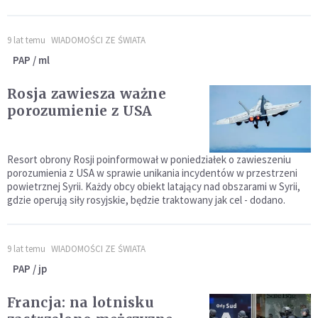
9 lat temu
WIADOMOŚCI ZE ŚWIATA
PAP / ml
Rosja zawiesza ważne
porozumienie z USA
Resort obrony Rosji poinformował w poniedziałek o zawieszeniu
porozumienia z USA w sprawie unikania incydentów w przestrzeni
powietrznej Syrii. Każdy obcy obiekt latający nad obszarami w Syrii,
gdzie operują siły rosyjskie, będzie traktowany jak cel - dodano.
9 lat temu
WIADOMOŚCI ZE ŚWIATA
PAP / jp
Francja: na lotnisku