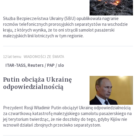
Służba Bezpieczeństwa Ukrainy (SBU) opublikowała nagranie
rozmów telefonicznych prorosyjskich separatystów na wschodzie
kraju, z których wynika, że to oni strącili samolot pasażerski
malezyjskich linii lotniczych w tym regionie.
12 lat temu
WIADOMOŚCI ZE ŚWIATA
ITAR-TASS, Reuters / PAP / slo
Putin obciąża Ukrainę
odpowiedzialnością
Prezydent Rosji Władimir Putin obciążył Ukrainę odpowiedzialnością
za czwartkową katastrofę malezyjskiego samolotu pasażerskiego na
jej terytorium twierdząc, że nie doszłoby do tego, gdyby Kijów nie
wznowił działań zbrojnych przeciwko separatystom.