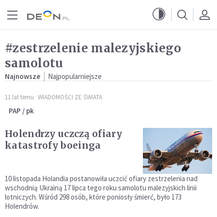
Przejdź do menu głównego
Przejdź do treści
#zestrzelenie malezyjskiego
samolotu
Najnowsze
Najpopularniejsze
11 lat temu
WIADOMOŚCI ZE ŚWIATA
PAP / pk
Holendrzy uczczą ofiary
katastrofy boeinga
10 listopada Holandia postanowiła uczcić ofiary zestrzelenia nad
wschodnią Ukrainą 17 lipca tego roku samolotu malezyjskich linii
lotniczych. Wśród 298 osób, które poniosły śmierć, było 173
Holendrów.