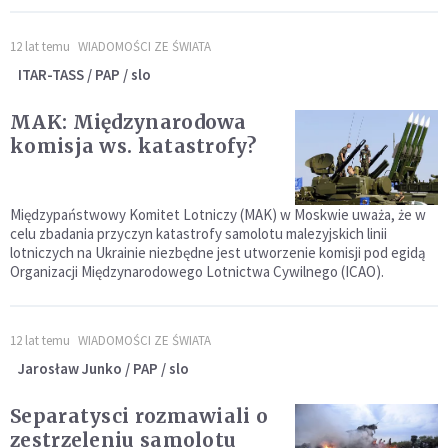
12 lat temu
WIADOMOŚCI ZE ŚWIATA
ITAR-TASS / PAP / slo
MAK: Międzynarodowa
komisja ws. katastrofy?
Międzypaństwowy Komitet Lotniczy (MAK) w Moskwie uważa, że w
celu zbadania przyczyn katastrofy samolotu malezyjskich linii
lotniczych na Ukrainie niezbędne jest utworzenie komisji pod egidą
Organizacji Międzynarodowego Lotnictwa Cywilnego (ICAO).
12 lat temu
WIADOMOŚCI ZE ŚWIATA
Jarosław Junko / PAP / slo
Separatysci rozmawiali o
zestrzeleniu samolotu