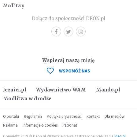
Modlitwy
Dołącz do społeczności DEON.pl
Wspieraj naszą misję
WSPOMÓŻ NAS
Jezuici.pl
Wydawnictwo WAM
Mando.pl
Modlitwa w drodze
O portalu
Regulamin
Polityka prywatności
Kontakt
Dla mediów
Reklama
Informacje o cookies
Patronat
Copyright 2019 © Deon.pl Wszystkie prawa zastrzeżone. Realizacja
ideo.pl