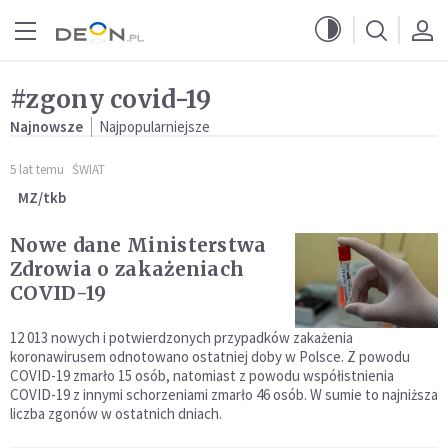
Przejdź do menu głównego
Przejdź do treści
#zgony covid-19
Najnowsze
Najpopularniejsze
5 lat temu
ŚWIAT
MZ/tkb
Nowe dane Ministerstwa
Zdrowia o zakażeniach
COVID-19
12 013 nowych i potwierdzonych przypadków zakażenia
koronawirusem odnotowano ostatniej doby w Polsce. Z powodu
COVID-19 zmarło 15 osób, natomiast z powodu współistnienia
COVID-19 z innymi schorzeniami zmarło 46 osób. W sumie to najniższa
liczba zgonów w ostatnich dniach.