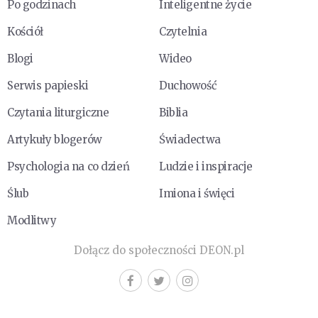
Po godzinach
Inteligentne życie
Kościół
Czytelnia
Blogi
Wideo
Serwis papieski
Duchowość
Czytania liturgiczne
Biblia
Artykuły blogerów
Świadectwa
Psychologia na co dzień
Ludzie i inspiracje
Ślub
Imiona i święci
Modlitwy
Dołącz do społeczności DEON.pl