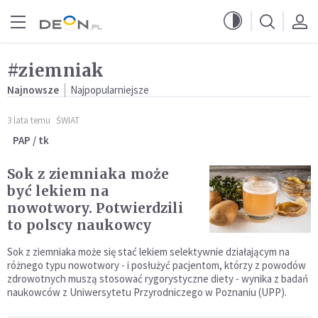
Przejdź do menu głównego
Przejdź do treści
#ziemniak
Najnowsze
Najpopularniejsze
3 lata temu
ŚWIAT
PAP / tk
Sok z ziemniaka może
być lekiem na
nowotwory. Potwierdzili
to polscy naukowcy
Sok z ziemniaka może się stać lekiem selektywnie działającym na
różnego typu nowotwory - i posłużyć pacjentom, którzy z powodów
zdrowotnych muszą stosować rygorystyczne diety - wynika z badań
naukowców z Uniwersytetu Przyrodniczego w Poznaniu (UPP).