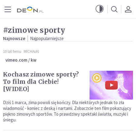
Przejdź do menu głównego
Przejdź do treści
#zimowe sporty
Najnowsze
Najpopularniejsze
10 lat temu
MICHAŁKI
vimeo.com / kw
Kochasz zimowe sporty?
To film dla Ciebie!
[WIDEO]
Dziś 1 marca, zima powoli się kończy. Dla niektórych jednak to zła
wiadomość - koniec z deską i nartami. Zobaczcie ten film pokazujący
piękno zimowych sportów. To prawdziwy spektakl światła, muzyki i
śniegu.