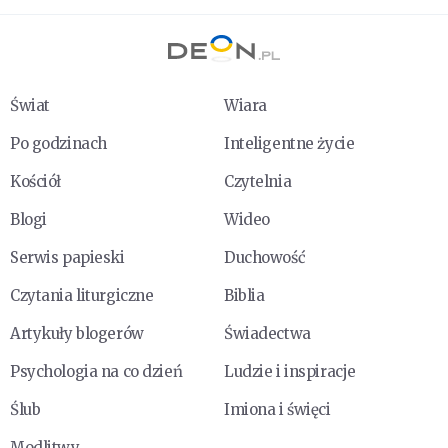
Świat
Wiara
Po godzinach
Inteligentne życie
Kościół
Czytelnia
Blogi
Wideo
Serwis papieski
Duchowość
Czytania liturgiczne
Biblia
Artykuły blogerów
Świadectwa
Psychologia na co dzień
Ludzie i inspiracje
Ślub
Imiona i święci
Modlitwy