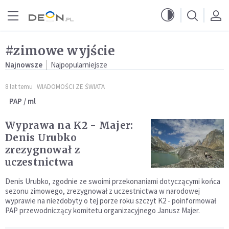
Przejdź do menu głównego
Przejdź do treści
#zimowe wyjście
Najnowsze
Najpopularniejsze
8 lat temu
WIADOMOŚCI ZE ŚWIATA
PAP / ml
Wyprawa na K2 - Majer:
Denis Urubko
zrezygnował z
uczestnictwa
Denis Urubko, zgodnie ze swoimi przekonaniami dotyczącymi końca
sezonu zimowego, zrezygnował z uczestnictwa w narodowej
wyprawie na niezdobyty o tej porze roku szczyt K2 - poinformował
PAP przewodniczący komitetu organizacyjnego Janusz Majer.