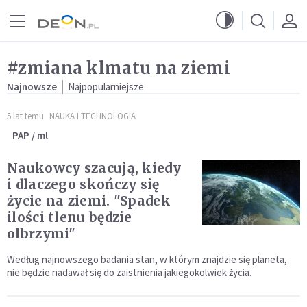
Przejdź do menu głównego
Przejdź do treści
#zmiana klmatu na ziemi
Najnowsze
Najpopularniejsze
5 lat temu
NAUKA I TECHNOLOGIA
PAP / ml
Naukowcy szacują, kiedy
i dlaczego skończy się
życie na ziemi. "Spadek
ilości tlenu będzie
olbrzymi"
Według najnowszego badania stan, w którym znajdzie się planeta,
nie będzie nadawał się do zaistnienia jakiegokolwiek życia.