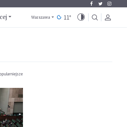
11
°
cej
Warszawa
opularniejsze