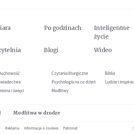
iara
Po godzinach
Inteligentne
życie
zytelnia
Blogi
Wideo
Duchowość
Czytania liturgiczne
Biblia
Świadectwa
Psychologia na co dzień
Ludzie i inspira
miona i święci
Modlitwy
l
Modlitwa w drodze
w
Reklama
Informacje o cookies
Patronat