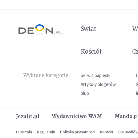
Świat
W
Kościół
C
Wybrane kategorie
Serwis papieski
Artykuły blogerów
Ślub
I
Jezuici.pl
Wydawnictwo WAM
Mando.p
O portalu
Regulamin
Polityka prywatności
Kontakt
Dla medió