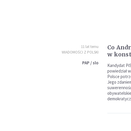
Co Andr
11 lat temu
WIADOMOŚCI Z POLSKI
w konst
PAP / slo
Kandydat PiS
powiedział w
Polsce potrz
Jego zdanie
suwerenność
obywatelskie
demokratycz