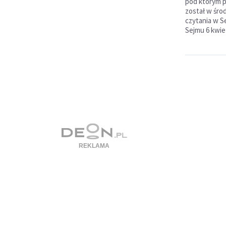
pod którym po
został w śro
czytania w S
Sejmu 6 kwie