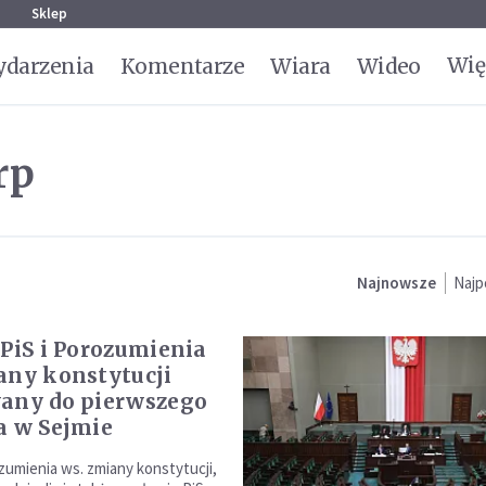
g
Sklep
Wię
darzenia
Komentarze
Wiara
Wideo
rp
Najnowsze
Najp
 PiS i Porozumienia
any konstytucji
any do pierwszego
a w Sejmie
zumienia ws. zmiany konstytucji,