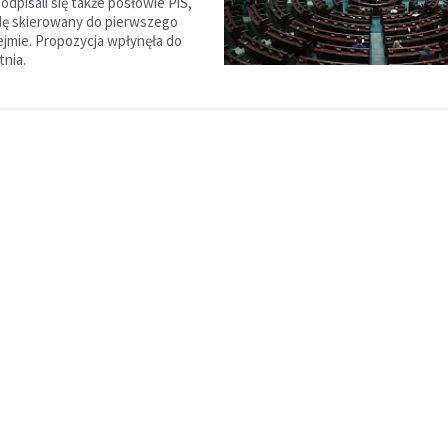
dpisali się także posłowie PiS,
dę skierowany do pierwszego
ejmie. Propozycja wpłynęła do
tnia.