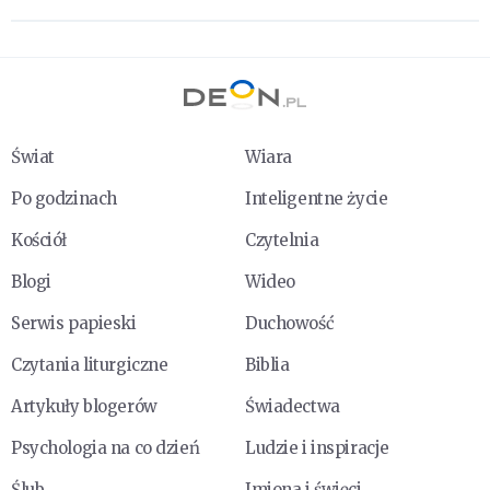
Świat
Wiara
Po godzinach
Inteligentne życie
Kościół
Czytelnia
Blogi
Wideo
Serwis papieski
Duchowość
Czytania liturgiczne
Biblia
Artykuły blogerów
Świadectwa
Psychologia na co dzień
Ludzie i inspiracje
Ślub
Imiona i święci