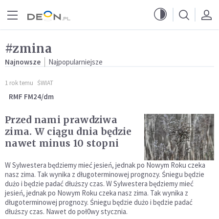
Przejdź do menu głównego
Przejdź do treści
#zmina
Najnowsze
Najpopularniejsze
1 rok temu
ŚWIAT
RMF FM24/dm
Przed nami prawdziwa
zima. W ciągu dnia będzie
nawet minus 10 stopni
W Sylwestera będziemy mieć jesień, jednak po Nowym Roku czeka
nasz zima. Tak wynika z długoterminowej prognozy. Śniegu będzie
dużo i będzie padać dłuższy czas. W Sylwestera będziemy mieć
jesień, jednak po Nowym Roku czeka nasz zima. Tak wynika z
długoterminowej prognozy. Śniegu będzie dużo i będzie padać
dłuższy czas. Nawet do poł0wy stycznia.