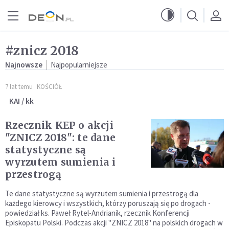
Przejdź do menu głównego
Przejdź do treści
#znicz 2018
Najnowsze
Najpopularniejsze
7 lat temu
KOŚCIÓŁ
KAI / kk
Rzecznik KEP o akcji
"ZNICZ 2018": te dane
statystyczne są
wyrzutem sumienia i
przestrogą
Te dane statystyczne są wyrzutem sumienia i przestrogą dla
każdego kierowcy i wszystkich, którzy poruszają się po drogach -
powiedział ks. Paweł Rytel-Andrianik, rzecznik Konferencji
Episkopatu Polski. Podczas akcji "ZNICZ 2018" na polskich drogach w