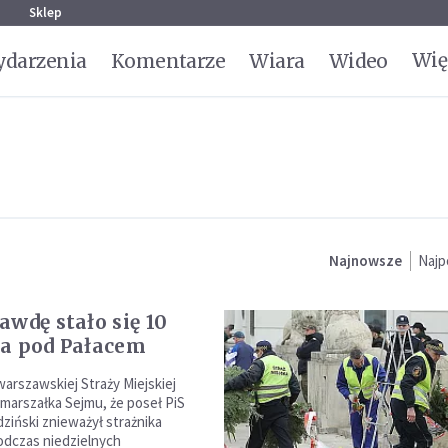
g
Sklep
Wię
darzenia
Komentarze
Wiara
Wideo
Najnowsze
Najp
awdę stało się 10
a pod Pałacem
rszawskiej Straży Miejskiej
 marszałka Sejmu, że poseł PiS
ziński znieważył strażnika
odczas niedzielnych