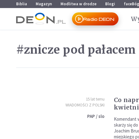
Przejdź do menu głównego
Przejdź do treści
Biblia
Magazyn
Modlitwa w drodze
Blogi
faceBó
Wy
Radio DEON
#znicze pod pałacem
Co napr
15 lat temu
WIADOMOŚCI Z POLSKI
kwietni
PAP / slo
Komendant wa
skarży się do
Joachim Brud
miejskiego p