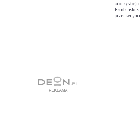
uroczystości
Brudziński z
przeciwnym r