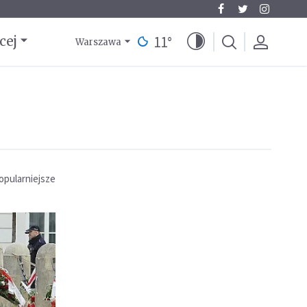
11
°
cej
Warszawa
opularniejsze