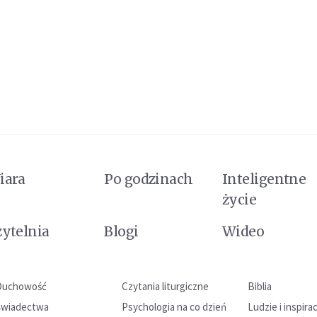
iara
Po godzinach
Inteligentne
życie
zytelnia
Blogi
Wideo
Duchowość
Czytania liturgiczne
Biblia
Świadectwa
Psychologia na co dzień
Ludzie i inspira