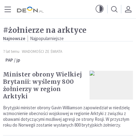
Przejdź do menu głównego
Przejdź do treści
#żołnierze na arktyce
Najnowsze
Najpopularniejsze
7 lat temu
WIADOMOŚCI ZE ŚWIATA
PAP / jp
Minister obrony Wielkiej
Brytanii: wyślemy 800
żołnierzy w region
Arktyki
Brytyjski minister obrony Gavin Williamson zapowiedział w niedzielę
wzmocnienie obecności wojskowej w regionie Arktyki z związku z
obawami dotyczącymi możliwej agresji ze strony Rosji. W przyszłym
roku do Norwegii zostanie wysłanych 800 brytyjskich żołnierzy.