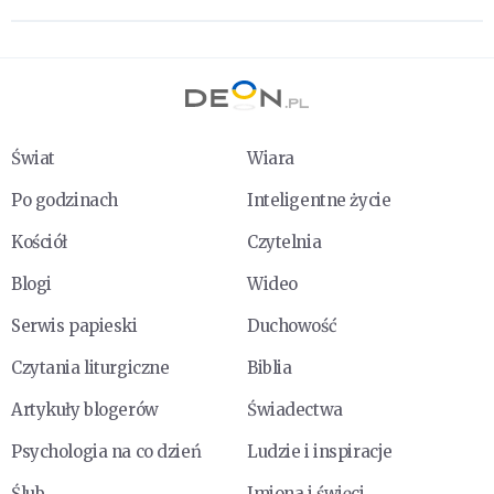
Świat
Wiara
Po godzinach
Inteligentne życie
Kościół
Czytelnia
Blogi
Wideo
Serwis papieski
Duchowość
Czytania liturgiczne
Biblia
Artykuły blogerów
Świadectwa
Psychologia na co dzień
Ludzie i inspiracje
Ślub
Imiona i święci