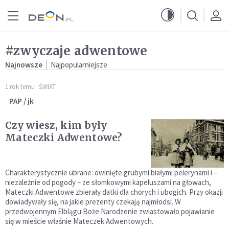
Przejdź do menu głównego
Przejdź do treści
#zwyczaje adwentowe
Najnowsze
Najpopularniejsze
1 rok temu
ŚWIAT
PAP / jk
Czy wiesz, kim były
Mateczki Adwentowe?
Charakterystycznie ubrane: owinięte grubymi białymi pelerynami i –
niezależnie od pogody – ze słomkowymi kapeluszami na głowach,
Mateczki Adwentowe zbierały datki dla chorych i ubogich. Przy okazji
dowiadywały się, na jakie prezenty czekają najmłodsi. W
przedwojennym Elblągu Boże Narodzenie zwiastowało pojawianie
się w mieście właśnie Mateczek Adwentowych.