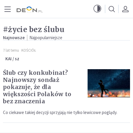
Przejdź do menu głównego
Przejdź do treści
#życie bez ślubu
Najnowsze
Najpopularniejsze
7 lat temu
KOŚCIÓŁ
KAI / sz
Ślub czy konkubinat?
Najnowszy sondaż
pokazuje, że dla
większości Polaków to
bez znaczenia
Co ciekawe takiej decyzji sprzyjają nie tylko lewicowe poglądy.