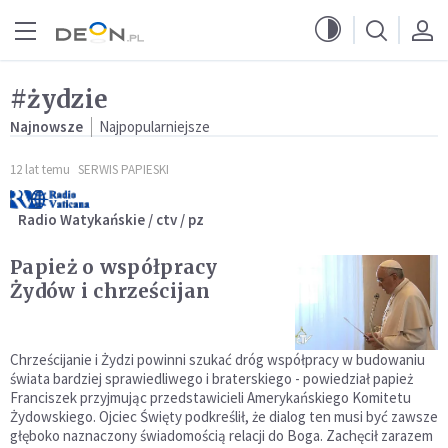
Przejdź do menu głównego
Przejdź do treści
#żydzie
Najnowsze
Najpopularniejsze
12 lat temu
SERWIS PAPIESKI
Radio Watykańskie / ctv / pz
Papież o współpracy
Żydów i chrześcijan
Chrześcijanie i Żydzi powinni szukać dróg współpracy w budowaniu
świata bardziej sprawiedliwego i braterskiego - powiedział papież
Franciszek przyjmując przedstawicieli Amerykańskiego Komitetu
Żydowskiego. Ojciec Święty podkreślił, że dialog ten musi być zawsze
głęboko naznaczony świadomością relacji do Boga. Zachęcił zarazem