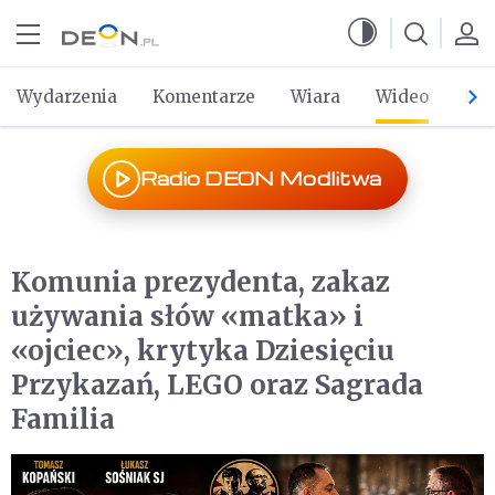
Przejdź do menu głównego
Przejdź do treści
Wydarzenia
Komentarze
Wiara
Wideo
Po 
Radio DEON Modlitwa
Komunia prezydenta, zakaz
używania słów «matka» i
«ojciec», krytyka Dziesięciu
Przykazań, LEGO oraz Sagrada
Familia