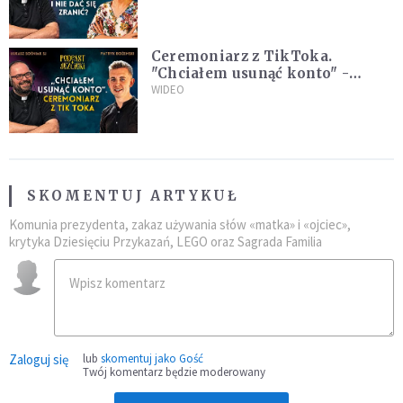
Ceremoniarz z TikToka.
"Chciałem usunąć konto" -
Patryk Bożemski
WIDEO
SKOMENTUJ ARTYKUŁ
Komunia prezydenta, zakaz używania słów «matka» i «ojciec»,
krytyka Dziesięciu Przykazań, LEGO oraz Sagrada Familia
Zaloguj się
lub
skomentuj jako Gość
Twój komentarz będzie moderowany