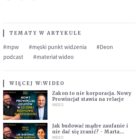
TEMATY W ARTYKULE
#mpw
#męski punkt widzenia
#Deon
podcast
#materiał wideo
WIĘCEJ W:
WIDEO
Zakon to nie korporacja. Nowy
Prowincjał stawia na relacje
WIDEO
Jak budować mądre zaufanie i
nie dać się zranić? - Marta
Miłuńska
WIDEO