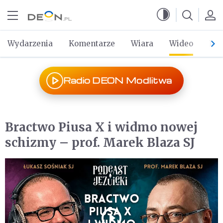
Przejdź do menu głównego
Przejdź do treści
Wydarzenia
Komentarze
Wiara
Wideo
Po 
Radio DEON Modlitwa
Bractwo Piusa X i widmo nowej
schizmy – prof. Marek Blaza SJ