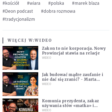
#kościół
#wiara
#polska
#marek blaza
#Deon podcast
#dobra rozmowa
#tradycjonalizm
WIĘCEJ W:
WIDEO
Zakon to nie korporacja. Nowy
Prowincjał stawia na relacje
WIDEO
Jak budować mądre zaufanie i
nie dać się zranić? - Marta
Miłuńska
WIDEO
Komunia prezydenta, zakaz
używania słów «matka» i
«ojciec», krytyka Dziesięciu
WIDEO