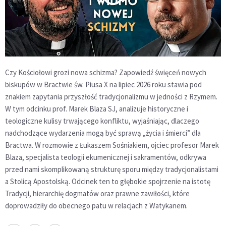
Czy Kościołowi grozi nowa schizma? Zapowiedź święceń nowych
biskupów w Bractwie św. Piusa X na lipiec 2026 roku stawia pod
znakiem zapytania przyszłość tradycjonalizmu w jedności z Rzymem.
W tym odcinku prof. Marek Blaza SJ, analizuje historyczne i
teologiczne kulisy trwającego konfliktu, wyjaśniając, dlaczego
nadchodzące wydarzenia mogą być sprawą „życia i śmierci” dla
Bractwa. W rozmowie z Łukaszem Sośniakiem, ojciec profesor Marek
Blaza, specjalista teologii ekumenicznej i sakramentów, odkrywa
przed nami skomplikowaną strukturę sporu między tradycjonalistami
a Stolicą Apostolską. Odcinek ten to głębokie spojrzenie na istotę
Tradycji, hierarchię dogmatów oraz prawne zawiłości, które
doprowadziły do obecnego patu w relacjach z Watykanem.