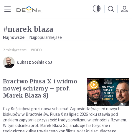
Przejdź do menu głównego
Przejdź do treści
#marek blaza
Najnowsze
Najpopularniejsze
2 miesiące temu
WIDEO
Łukasz Sośniak SJ
Bractwo Piusa X i widmo
nowej schizmy – prof.
Marek Blaza SJ
Czy Kościołowi grozi nowa schizma? Zapowiedź święceń nowych
biskupów w Bractwie św. Piusa X na lipiec 2026 roku stawia pod
znakiem zapytania przyszłość tradycjonalizmu w jedności z Rzymem.
W tym odcinku prof. Marek Blaza SJ, analizuje historyczne i
teologiczne kulisy trwającego konfliktu, wyjaśniając, dlaczego