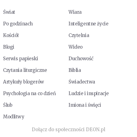
Świat
Wiara
Po godzinach
Inteligentne życie
Kościół
Czytelnia
Blogi
Wideo
Serwis papieski
Duchowość
Czytania liturgiczne
Biblia
Artykuły blogerów
Świadectwa
Psychologia na co dzień
Ludzie i inspiracje
Ślub
Imiona i święci
Modlitwy
Dołącz do społeczności DEON.pl