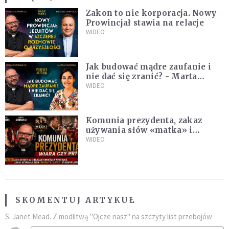
Zakon to nie korporacja. Nowy
Prowincjał stawia na relacje
WIDEO
Jak budować mądre zaufanie i
nie dać się zranić? - Marta
Miłuńska
WIDEO
Komunia prezydenta, zakaz
używania słów «matka» i
«ojciec», krytyka Dziesięciu
WIDEO
Przykazań, LEGO oraz Sagrada
Familia
SKOMENTUJ ARTYKUŁ
S. Janet Mead. Z modlitwą "Ojcze nasz" na szczyty list przebojów