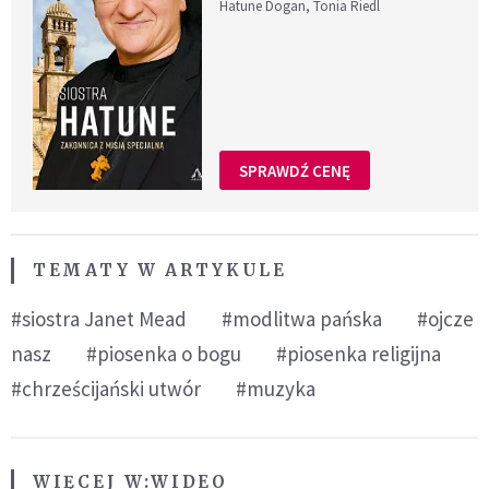
Hatune Dogan, Tonia Riedl
SPRAWDŹ CENĘ
TEMATY W ARTYKULE
#siostra Janet Mead
#modlitwa pańska
#ojcze
nasz
#piosenka o bogu
#piosenka religijna
#chrześcijański utwór
#muzyka
WIĘCEJ W:
WIDEO