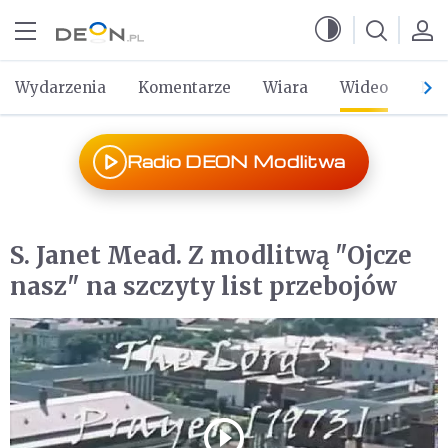
Przejdź do menu głównego
Przejdź do treści
Wydarzenia
Komentarze
Wiara
Wideo
Po 
Radio DEON Modlitwa
S. Janet Mead. Z modlitwą "Ojcze
nasz" na szczyty list przebojów