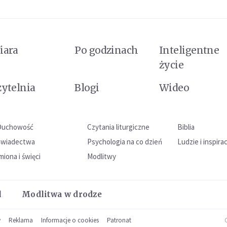
iara
Po godzinach
Inteligentne
życie
zytelnia
Blogi
Wideo
Duchowość
Czytania liturgiczne
Biblia
Świadectwa
Psychologia na co dzień
Ludzie i inspira
miona i święci
Modlitwy
l
Modlitwa w drodze
w
Reklama
Informacje o cookies
Patronat