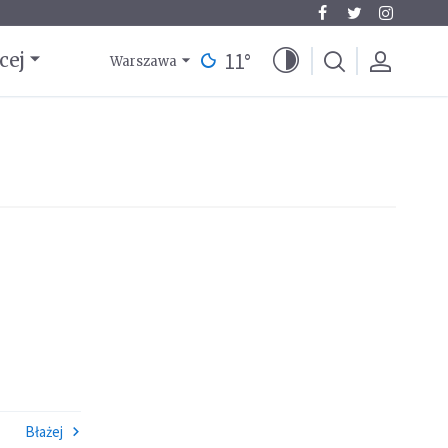
11
°
cej
Warszawa
Błażej