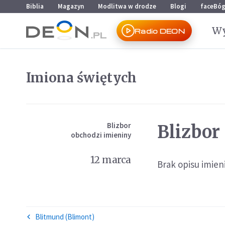
Przejdź do menu głównego
Przejdź do treści
Biblia
Magazyn
Modlitwa w drodze
Blogi
faceBó
Wy
Radio DEON
Imiona świętych
Blizbor
Blizbor
obchodzi imieniny
12 marca
Brak opisu imieni
Blitmund (Blimont)