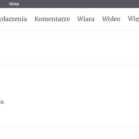
g
Sklep
Wię
darzenia
Komentarze
Wiara
Wideo
a.