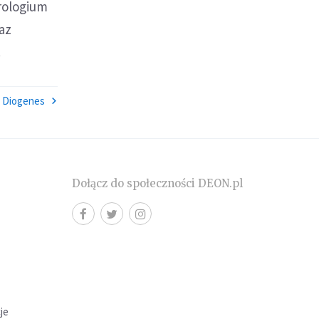
yrologium
az
.
Diogenes
Dołącz do społeczności DEON.pl
cje