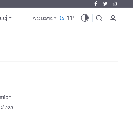
11
°
cej
Warszawa
imion
-d-ron