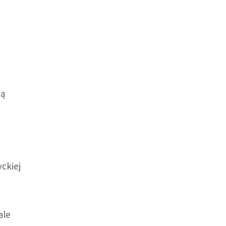
ią
ckiej
e
ale