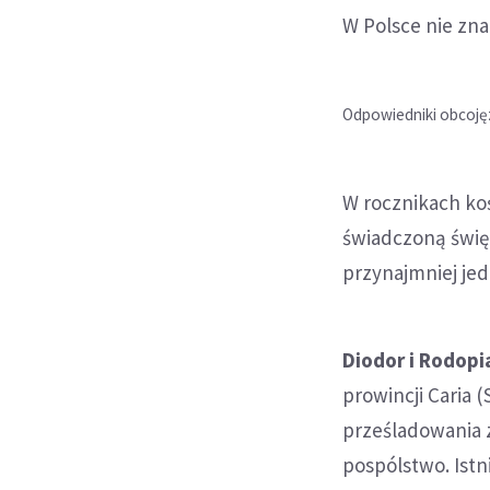
W Polsce nie zna
Odpowiedniki obcojęz.
W rocznikach ko
świadczoną święt
przynajmniej je
Diodor i Rodopi
prowincji Caria (
prześladowania 
pospólstwo. Istn