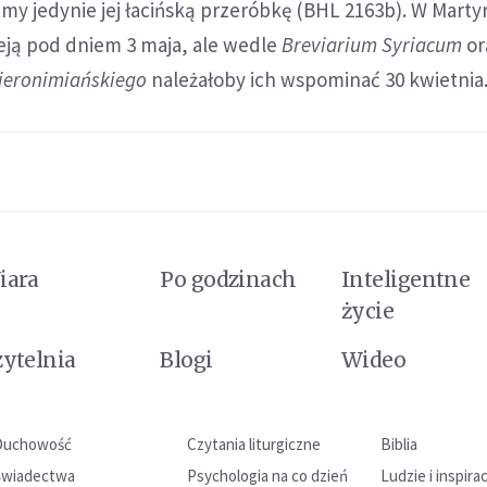
amy jedynie jej łacińską przeróbkę (BHL 2163b). W Mart
ją pod dniem 3 maja, ale wedle
Breviarium Syriacum
or
ieronimiańskiego
należałoby ich wspominać 30 kwietnia
iara
Po godzinach
Inteligentne
życie
zytelnia
Blogi
Wideo
Duchowość
Czytania liturgiczne
Biblia
Świadectwa
Psychologia na co dzień
Ludzie i inspira