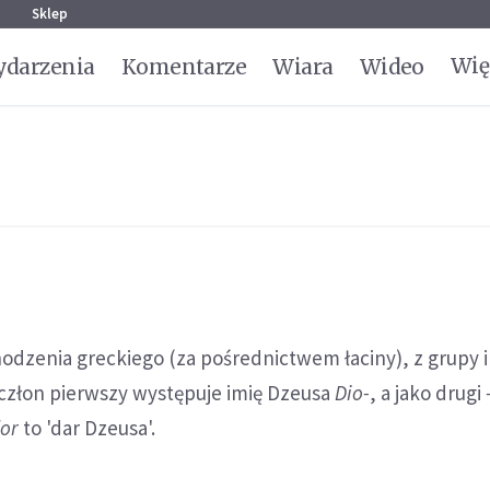
g
Sklep
Wię
darzenia
Komentarze
Wiara
Wideo
hodzenia greckiego (za pośrednictwem łaciny), z grupy 
 człon pierwszy występuje imię Dzeusa
Dio-
, a jako drugi
or
to 'dar Dzeusa'.