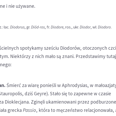
ne i nie używane.
: łac.
Diodorus
, gr.
Diód-ros
, fr.
Diodore
, ros., ukr.
Diodor
, wł.
Diodoro
.
ścielnych spotykamy sześciu Diodorów, otoczonych czc
ym. Niektórzy z nich mało są znani. Przedstawimy tutaj
dnego:
an.
Śmierć za wiarę ponieśli w Aphrodysias, w małoazjaty
Stauropolis, dziś Geyre). Stało się to zapewne w czasie
za Dioklecjana. Zginęli ukamienowani przez podburzon
iała grecka
Passio
, która to męczeństwo relacjonowała, 