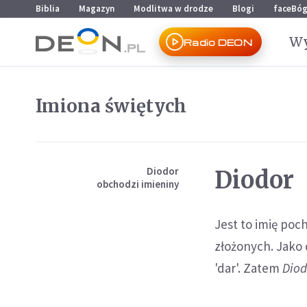
Przejdź do menu głównego
Przejdź do treści
Biblia
Magazyn
Modlitwa w drodze
Blogi
faceBó
Wy
Radio DEON
Imiona świętych
Diodor
Diodor
obchodzi imieniny
Jest to imię poc
złożonych. Jako
'dar'. Zatem
Diod