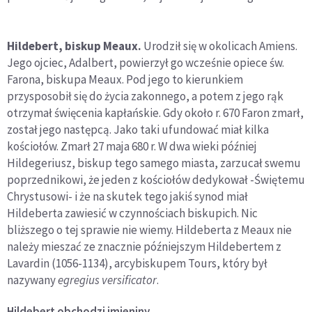
Hildebert, biskup Meaux.
Urodził się w okolicach Amiens.
Jego ojciec, Adalbert, powierzył go wcześnie opiece św.
Farona, biskupa Meaux. Pod jego to kierunkiem
przysposobił się do życia zakonnego, a potem z jego rąk
otrzymał święcenia kapłańskie. Gdy około r. 670 Faron zmarł,
został jego następcą. Jako taki ufundować miał kilka
kościołów. Zmarł 27 maja 680 r. W dwa wieki później
Hildegeriusz, biskup tego samego miasta, zarzucał swemu
poprzednikowi, że jeden z kościołów dedykował -Świętemu
Chrystusowi- i że na skutek tego jakiś synod miał
Hildeberta zawiesić w czynnościach biskupich. Nic
bliższego o tej sprawie nie wiemy. Hildeberta z Meaux nie
należy mieszać ze znacznie późniejszym Hildebertem z
Lavardin (1056-1134), arcybiskupem Tours, który był
nazywany
egregius versificator
.
Hildebert
obchodzi imieniny