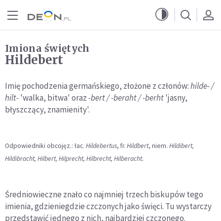
Przejdź do menu głównego
Przejdź do treści
Imiona świętych
Hildebert
Imię pochodzenia germańskiego, złożone z członów:
hilde- /
hilt-
'walka, bitwa' oraz
-bert / -beraht / -berht
'jasny,
błyszczący, znamienity'.
Odpowiedniki obcojęz.: łac.
Hildebertus
, fr.
Hildbert
, niem.
Hildibert,
Hildibracht, Hilbert, Hilprecht, Hilbrecht, Hilberacht.
Średniowieczne znało co najmniej trzech biskupów tego
imienia, gdzieniegdzie czczonych jako święci. Tu wystarczy
przedstawić jednego z nich, najbardziej czczonego.