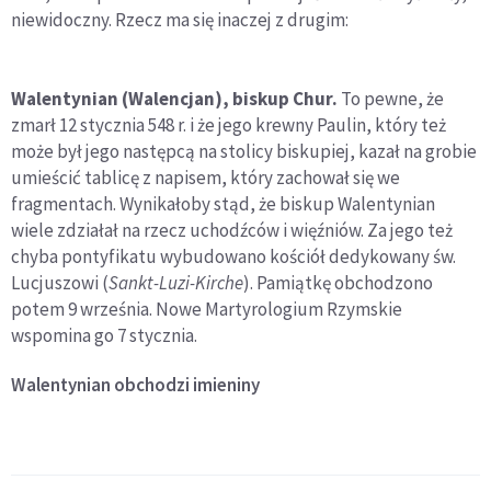
niewidoczny. Rzecz ma się inaczej z drugim:
Walentynian (Walencjan), biskup Chur.
To pewne, że
zmarł 12 stycznia 548 r. i że jego krewny Paulin, który też
może był jego następcą na stolicy biskupiej, kazał na grobie
umieścić tablicę z napisem, który zachował się we
fragmentach. Wynikałoby stąd, że biskup Walentynian
wiele zdziałał na rzecz uchodźców i więźniów. Za jego też
chyba pontyfikatu wybudowano kościół dedykowany św.
Lucjuszowi (
Sankt-Luzi-Kirche
). Pamiątkę obchodzono
potem 9 września. Nowe Martyrologium Rzymskie
wspomina go 7 stycznia.
Walentynian
obchodzi imieniny