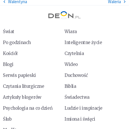
Walentyna
Waleria
Świat
Wiara
Po godzinach
Inteligentne życie
Kościół
Czytelnia
Blogi
Wideo
Serwis papieski
Duchowość
Czytania liturgiczne
Biblia
Artykuły blogerów
Świadectwa
Psychologia na co dzień
Ludzie i inspiracje
Ślub
Imiona i święci