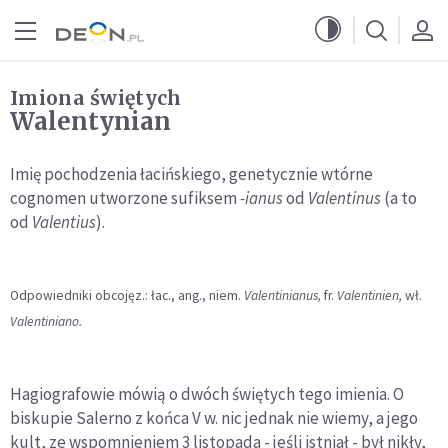
Przejdź do menu głównego
Przejdź do treści
Imiona świętych
Walentynian
Imię pochodzenia łacińskiego, genetycznie wtórne
cognomen utworzone sufiksem
-ianus
od
Valentinus
(a to
od
Valentius
).
Odpowiedniki obcojęz.: łac., ang., niem.
Valentinianus,
fr.
Valentinien,
wł.
Valentiniano.
Hagiografowie mówią o dwóch świętych tego imienia. O
biskupie Salerno z końca V w. nic jednak nie wiemy, a jego
kult, ze wspomnieniem 3 listopada - jeśli istniał - był nikły,