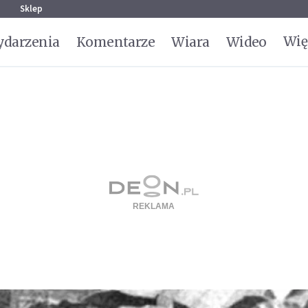
g
Sklep
Wię
darzenia
Komentarze
Wiara
Wideo