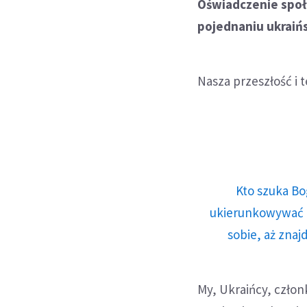
Oświadczenie społ
pojednaniu ukraiń
Nasza przeszłość i t
Kto szuka Bo
ukierunkowywać n
sobie, aż znaj
My, Ukraińcy, czło