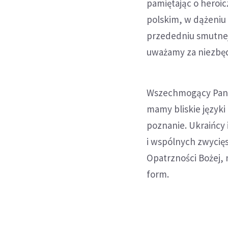
pamiętając o heroi
polskim, w dążeniu 
przededniu smutnej 
uważamy za niezbęd
Wszechmogący Pan ch
mamy bliskie języki
poznanie. Ukraińcy 
i wspólnych zwycięs
Opatrzności Bożej,
form.