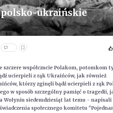
 polsko-ukraińskie
 szczere współczucie Polakom, potomkom ty
ądź ucierpieli z rąk Ukraińców, jak również
ców, którzy zginęli bądź ucierpieli z rąk P
tego w sposób szczególny pamięć o tragedii, 
a Wołyniu siedemdziesiąt lat temu - napisali
oświadczenia społecznego komitetu "Pojedna