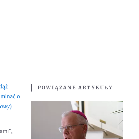
ciąż
POWIĄZANE ARTYKUŁY
ominać o
howy
)
ami",