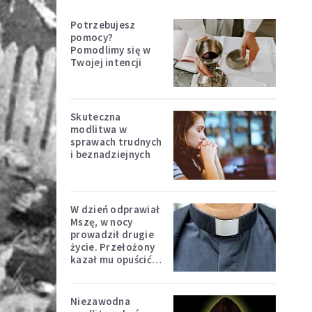
Potrzebujesz
pomocy?
Pomodlimy się w
Twojej intencji
Skuteczna
modlitwa w
sprawach trudnych
i beznadziejnych
W dzień odprawiał
Mszę, w nocy
prowadził drugie
życie. Przełożony
kazał mu opuścić
zakon
Niezawodna