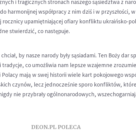
cznych i tragicznych stronach naszego sąsiedztwa z na
do harmonijnej współpracy z nim dziś i w przyszłości, w
rocznicy upamiętniającej ofiary konfliktu ukraińsko-po
ne stwierdzić, co następuje.
ciał, by nasze narody były sąsiadami. Ten Boży dar sp
 i tradycje, co umożliwia nam lepsze wzajemne zrozumie
i Polacy mają w swej historii wiele kart pokojowego wspó
kich czynów, lecz jednocześnie sporo konfliktów, które
 nigdy nie przybrały ogólnonarodowych, wszechogarnia
DEON.PL POLECA