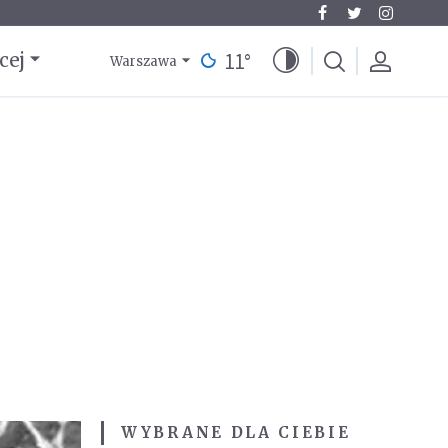
11
°
cej
Warszawa
WYBRANE DLA CIEBIE