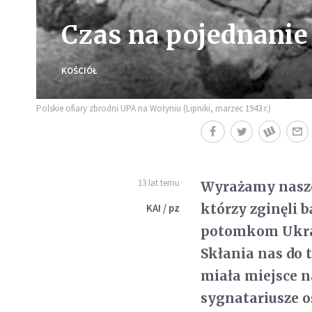
Czas na pojednanie
KOŚCIÓŁ
Polskie ofiary zbrodni UPA na Wołyniu (Lipniki, marzec 1943 r.)
13 lat temu
Wyrażamy nasze
którzy zginęli b
KAI / pz
potomkom Ukraiń
Skłania nas do 
miała miejsce n
sygnatariusze 