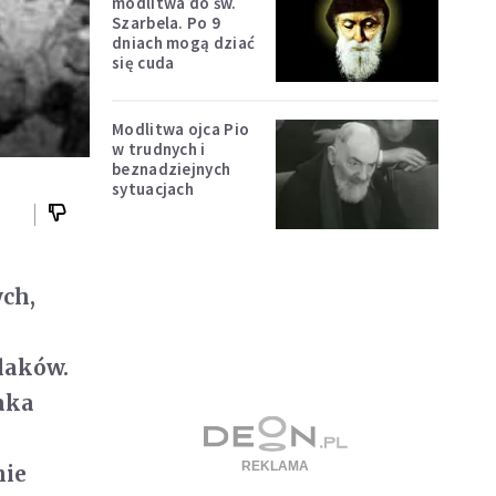
modlitwa do św.
Szarbela. Po 9
dniach mogą dziać
się cuda
Modlitwa ojca Pio
w trudnych i
beznadziejnych
sytuacjach
ch,
olaków.
jaka
nie