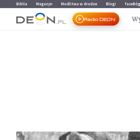
Przejdź do menu głównego
Przejdź do treści
Biblia
Magazyn
Modlitwa w drodze
Blogi
faceBó
Wy
Radio DEON