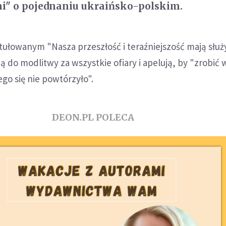
i" o pojednaniu ukraińsko-polskim.
ułowanym "Nasza przeszłość i teraźniejszość mają służ
ą do modlitwy za wszystkie ofiary i apelują, by "zrobić 
go się nie powtórzyło".
DEON.PL POLECA