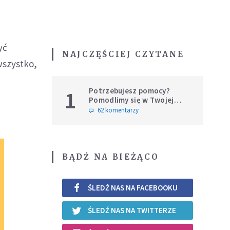
yć
NAJCZĘŚCIEJ CZYTANE
wszystko,
Potrzebujesz pomocy?
1
Pomodlimy się w Twojej
intencji
62 komentarzy
BĄDŹ NA BIEŻĄCO
ŚLEDŹ NAS NA FACEBOOKU
ŚLEDŹ NAS NA TWITTERZE