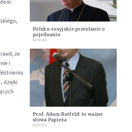
rodem
lskiego,
Polsko-rosyjskie przesłanie o
pojednaniu
KOŚCIÓŁ
rawił, że
nie i
łistnienia
, dzięki
jących
Prof. Adam Rotfeld: to ważne
słowa Papieża
KOŚCIÓŁ