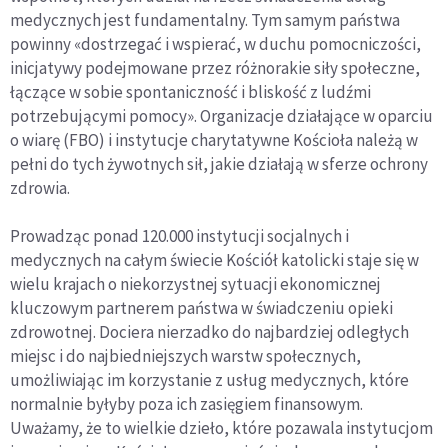
medycznych jest fundamentalny. Tym samym państwa
powinny «dostrzegać i wspierać, w duchu pomocniczości,
inicjatywy podejmowane przez różnorakie siły społeczne,
łączące w sobie spontaniczność i bliskość z ludźmi
potrzebującymi pomocy». Organizacje działające w oparciu
o wiarę (FBO) i instytucje charytatywne Kościoła należą w
pełni do tych żywotnych sił, jakie działają w sferze ochrony
zdrowia.
Prowadząc ponad 120.000 instytucji socjalnych i
medycznych na całym świecie Kościół katolicki staje się w
wielu krajach o niekorzystnej sytuacji ekonomicznej
kluczowym partnerem państwa w świadczeniu opieki
zdrowotnej. Dociera nierzadko do najbardziej odległych
miejsc i do najbiedniejszych warstw społecznych,
umożliwiając im korzystanie z usług medycznych, które
normalnie byłyby poza ich zasięgiem finansowym.
Uważamy, że to wielkie dzieło, które pozawala instytucjom