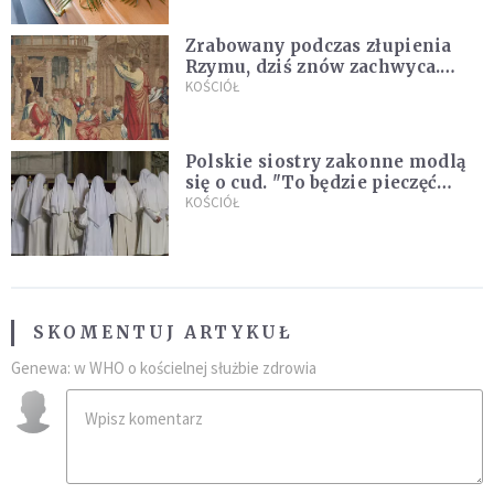
Zrabowany podczas złupienia
Rzymu, dziś znów zachwyca.
Wyjątkowy arras w Castel
KOŚCIÓŁ
Gandolfo
Polskie siostry zakonne modlą
się o cud. "To będzie pieczęć
Pana Boga dla naszej wiary"
KOŚCIÓŁ
SKOMENTUJ ARTYKUŁ
Genewa: w WHO o kościelnej służbie zdrowia