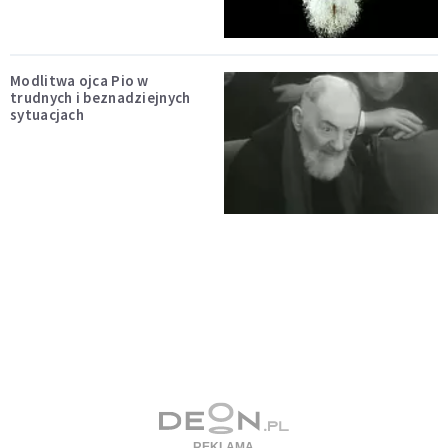
Modlitwa ojca Pio w
trudnych i beznadziejnych
sytuacjach