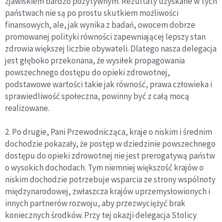
zjawiskiem bardzo pozytywnym. Rezultaty uzyskane w tych
państwach nie są po prostu skutkiem możliwości
finansowych, ale, jak wynika z badań, owocem dobrze
promowanej polityki równości zapewniającej lepszy stan
zdrowia większej liczbie obywateli. Dlatego nasza delegacja
jest głęboko przekonana, że wysiłek propagowania
powszechnego dostępu do opieki zdrowotnej,
podstawowe wartości takie jak równość, prawa człowieka i
sprawiedliwość społeczna, powinny być z całą mocą
realizowane.
2. Po drugie, Pani Przewodnicząca, kraje o niskim i średnim
dochodzie pokazały, że postęp w dziedzinie powszechnego
dostępu do opieki zdrowotnej nie jest prerogatywą państw
o wysokich dochodach. Tym niemniej większość krajów o
niskim dochodzie potrzebuje wsparcia ze strony wspólnoty
międzynarodowej, zwłaszcza krajów uprzemysłowionych i
innych partnerów rozwoju, aby przezwyciężyć brak
koniecznych środków. Przy tej okazji delegacja Stolicy