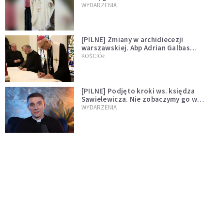
WYDARZENIA
[PILNE] Zmiany w archidiecezji
warszawskiej. Abp Adrian Galbas
wręczył dekrety nowym proboszczom
KOŚCIÓŁ
[PILNE] Podjęto kroki ws. księdza
Sawielewicza. Nie zobaczymy go w
mediach
WYDARZENIA