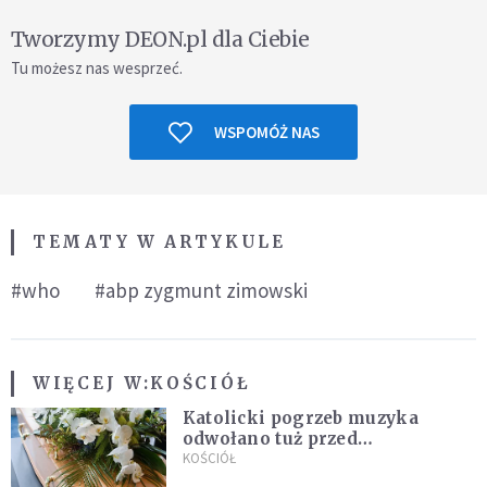
Tworzymy DEON.pl dla Ciebie
Tu możesz nas wesprzeć.
WSPOMÓŻ NAS
TEMATY W ARTYKULE
#who
#abp zygmunt zimowski
WIĘCEJ W:
KOŚCIÓŁ
Katolicki pogrzeb muzyka
odwołano tuż przed
uroczystością. Powodem była
KOŚCIÓŁ
przynależność do masonerii