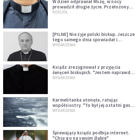
W dzień odprawiał Mszę, w nocy
prowadził drugie życie. Przełożony
kazał mu opuścić zakon
KOŚCIÓŁ
[PILNE] Nie żyje polski biskup. Jeszcze
tego samego dnia spowiadał i
sprawował Mszę świętą
WYDARZENIA
Ksiądz zrezygnował z przyjęcia
święceń biskupich. "Jestem naprawdę
niegodny"
WYDARZENIA
Karmelitanka utonęła, ratując
współsiostry. "To był jej ostatni gest
miłości"
WYDARZENIA
Śpiewający ksiądz podbija internet.
"Chcę go na swoim ślubie"