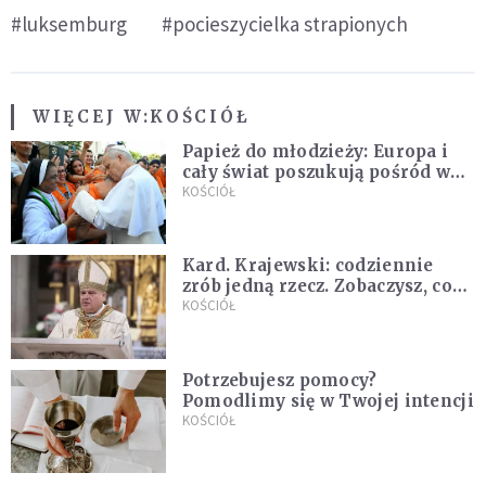
#luksemburg
#pocieszycielka strapionych
WIĘCEJ W:
KOŚCIÓŁ
Papież do młodzieży: Europa i
cały świat poszukują pośród was
nowych świętych
KOŚCIÓŁ
Kard. Krajewski: codziennie
zrób jedną rzecz. Zobaczysz, co
stanie się z twoim życiem
KOŚCIÓŁ
Potrzebujesz pomocy?
Pomodlimy się w Twojej intencji
KOŚCIÓŁ