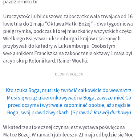
październiku br.
Uroczystości jubileuszowe zapoczątkowała trwająca od 16
kwietnia do 1 maja "Oktawa Matki Bożej" - dwutygodniowa
pielgrzymka, podczas której mieszkańcy wszystkich części
Wielkiego Księstwa Luksemburga i krajów ościennych
przybywali do katedry w Luksemburgu. Osobistym
wysłannikiem Franciszka na zakończenie oktawy 1 maja był
arcybiskup Kolonii kard. Rainer Woelki.
DEON.PL POLECA
Kto szuka Boga, musi się zwrócić całkowicie do wewnątrz.
Musi się wciąż ukierunkowywać na Boga, zawsze mieć Go
przed oczyma i wytrwale zapominać o sobie, aż znajdzie
Boga, swój prawdziwy skarb. (Sprawdź:
Rozwój duchowy
)
W katedrze stołecznej czynna jest wystawa poświęcona
Matce Bożej. W ramach jubileuszu 21 maja odbędzie się Noc