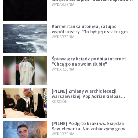
niegodny"
WYDARZENIA
Karmelitanka utonęła, ratując
współsiostry. "To był jej ostatni gest
miłości"
WYDARZENIA
Śpiewający ksiądz podbija internet.
"Chcę go na swoim ślubie"
WYDARZENIA
[PILNE] Zmiany w archidiecezji
warszawskiej. Abp Adrian Galbas
wręczył dekrety nowym proboszczom
KOŚCIÓŁ
[PILNE] Podjęto kroki ws. księdza
Sawielewicza. Nie zobaczymy go w
mediach
WYDARZENIA