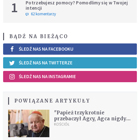
1
Potrzebujesz pomocy? Pomodlimy się w Twojej
intencji
62 komentarzy
BĄDŹ NA BIEŻĄCO
ŚLEDŹ NAS NA FACEBOOKU
ŚLEDŹ NAS NA TWITTERZE
ŚLEDŹ NAS NA INSTAGRAMIE
POWIĄZANE ARTYKUŁY
"Papież trzykrotnie
przebaczył Agcy, Agca nigdy
nie przeprosił"
KOŚCIÓŁ