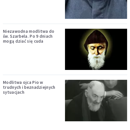
Niezawodna modlitwa do
św. Szarbela. Po 9 dniach
mogą dziać się cuda
Modlitwa ojca Pio w
trudnych i beznadziejnych
sytuacjach