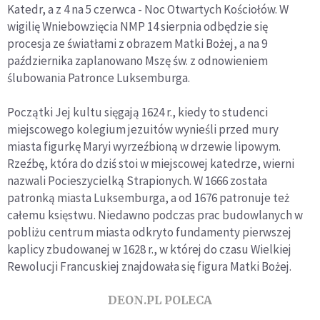
Katedr, a z 4 na 5 czerwca - Noc Otwartych Kościołów. W
wigilię Wniebowzięcia NMP 14 sierpnia odbędzie się
procesja ze światłami z obrazem Matki Bożej, a na 9
października zaplanowano Mszę św. z odnowieniem
ślubowania Patronce Luksemburga.
Początki Jej kultu sięgają 1624 r., kiedy to studenci
miejscowego kolegium jezuitów wynieśli przed mury
miasta figurkę Maryi wyrzeźbioną w drzewie lipowym.
Rzeźbę, która do dziś stoi w miejscowej katedrze, wierni
nazwali Pocieszycielką Strapionych. W 1666 została
patronką miasta Luksemburga, a od 1676 patronuje też
całemu księstwu. Niedawno podczas prac budowlanych w
pobliżu centrum miasta odkryto fundamenty pierwszej
kaplicy zbudowanej w 1628 r., w której do czasu Wielkiej
Rewolucji Francuskiej znajdowała się figura Matki Bożej.
DEON.PL POLECA