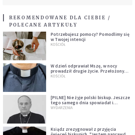
REKOMENDOWANE DLA CIEBIE /
POLECANE ARTYKUŁY
Potrzebujesz pomocy? Pomodlimy się
w Twojej intencji
KOŚCIÓŁ
W dzień odprawiał Mszę, w nocy
prowadził drugie życie. Przełożony
kazał mu opuścić zakon
KOŚCIÓŁ
[PILNE] Nie żyje polski biskup. Jeszcze
tego samego dnia spowiadał i
sprawował Mszę świętą
WYDARZENIA
Ksiądz zrezygnował z przyjęcia
święceń biskupich. "Jestem naprawdę