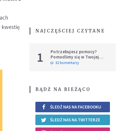
iach
 kwestię
NAJCZĘŚCIEJ CZYTANE
Potrzebujesz pomocy?
1
Pomodlimy się w Twojej
intencji
62 komentarzy
BĄDŹ NA BIEŻĄCO
ŚLEDŹ NAS NA FACEBOOKU
ŚLEDŹ NAS NA TWITTERZE