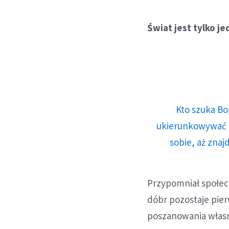
Świat jest tylko j
Kto szuka Bo
ukierunkowywać n
sobie, aż znaj
Przypomniał społec
dóbr pozostaje pie
poszanowania własno