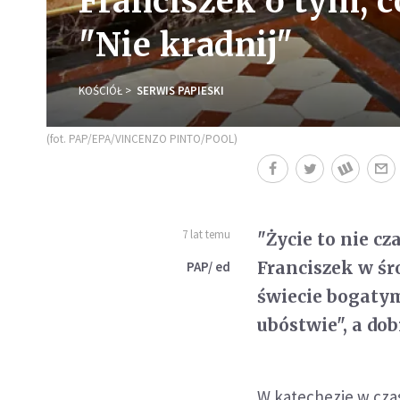
Franciszek o tym, 
"Nie kradnij"
KOŚCIÓŁ
SERWIS PAPIESKI
(fot. PAP/EPA/VINCENZO PINTO/POOL)
7 lat temu
"Życie to nie cz
Franciszek w śro
PAP/ ed
świecie bogatym
ubóstwie", a dob
W katechezie w czas