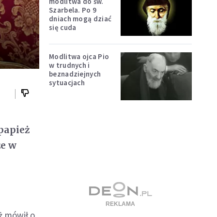
modlitwa do św.
Szarbela. Po 9
dniach mogą dziać
się cuda
Modlitwa ojca Pio
w trudnych i
beznadziejnych
sytuacjach
 papież
że w
ż mówił o