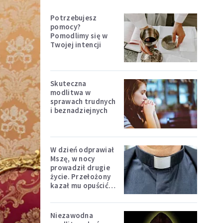
Potrzebujesz
pomocy?
Pomodlimy się w
Twojej intencji
Skuteczna
modlitwa w
sprawach trudnych
i beznadziejnych
W dzień odprawiał
Mszę, w nocy
prowadził drugie
życie. Przełożony
kazał mu opuścić
zakon
Niezawodna