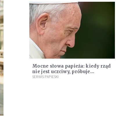
Mocne słowa papieża: kiedy rząd
nie jest uczciwy, próbuje
zniesławić przeciwników
SERWIS PAPIESKI