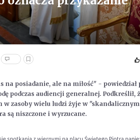
co oznacza przykazanie
as na posiadanie, ale na miłość" - powiedział
dę podczas audiencji generalnej. Podkreślił, 
 w zasoby wielu ludzi żyje w "skandalicznym
ra są niszczone i wyrzucane.
ie spotkania z wiernymi na placu Świętego Piotra papie