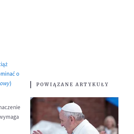
ciąż
ominać o
howy
)
POWIĄZANE ARTYKUŁY
naczenie
o wymaga