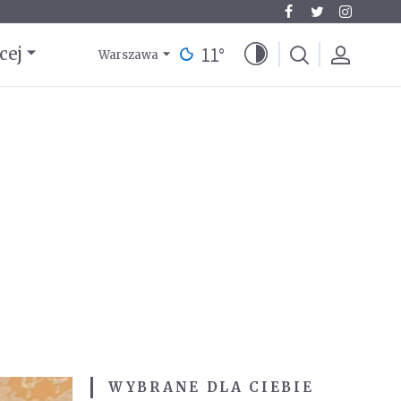
11
°
cej
Warszawa
WYBRANE DLA CIEBIE