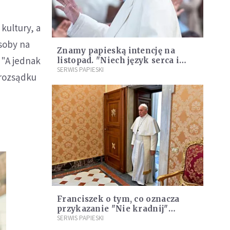
kultury, a
soby na
Znamy papieską intencję na
 "A jednak
listopad. "Niech język serca i
dialogu przeważa nad językiem
SERWIS PAPIESKI
 rozsądku
broni"
Franciszek o tym, co oznacza
przykazanie "Nie kradnij"
[DOKUMENTACJA]
SERWIS PAPIESKI