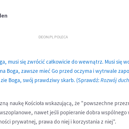
eden
DEON.PL POLECA
ga, musi się zwrócić całkowicie do wewnątrz. Musi się w
a Boga, zawsze mieć Go przed oczyma i wytrwale zap
dzie Boga, swój prawdziwy skarb. (Sprawdź:
Rozwój duc
zną naukę Kościoła wskazującą, że "powszechne przez
rwszoplanowe, nawet jeśli popieranie dobra wspólneg
ści prywatnej, prawa do niej i korzystania z niej".