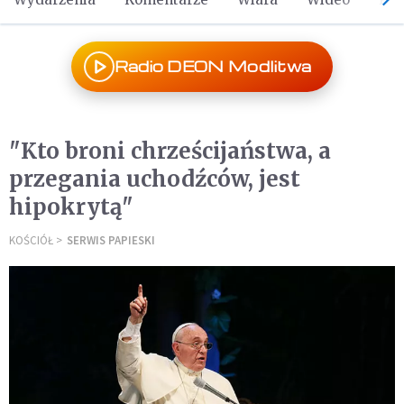
Radio DEON Modlitwa
"Kto broni chrześcijaństwa, a
przegania uchodźców, jest
hipokrytą"
KOŚCIÓŁ
SERWIS PAPIESKI