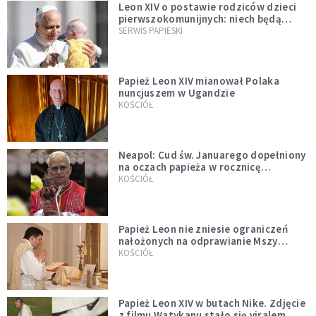
Leon XIV o postawie rodziców dzieci
pierwszokomunijnych: niech będą
przykładem
SERWIS PAPIESKI
Papież Leon XIV mianował Polaka
nuncjuszem w Ugandzie
KOŚCIÓŁ
Neapol: Cud św. Januarego dopełniony
na oczach papieża w rocznicę
pontyfikatu!
KOŚCIÓŁ
Papież Leon nie zniesie ograniczeń
nałożonych na odprawianie Mszy
trydenckiej. „Traditionis custodes”
KOŚCIÓŁ
zostaje w mocy
Papież Leon XIV w butach Nike. Zdjęcie
z filmu Watykanu stało się viralem