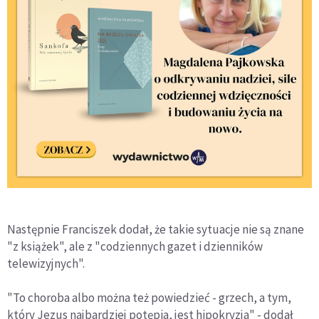
Następnie Franciszek dodał, że takie sytuacje nie są znane
"z książek", ale z "codziennych gazet i dzienników
telewizyjnych".
"To choroba albo można też powiedzieć - grzech, a tym,
który Jezus najbardziej potępia, jest hipokryzja" - dodał