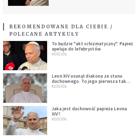
REKOMENDOWANE DLA CIEBIE /
POLECANE ARTYKUŁY
To będzie "akt schizmatyczny". Papież
apeluje do lefebrystów
KOŚCIÓŁ
Leon XIV usunął diakona ze stanu
duchownego. To jego pierwsza tak
bezprecedensowa decyzja
KOŚCIÓŁ
Jaka jest duchowość papieża Leona
XIV?
KOŚCIÓŁ