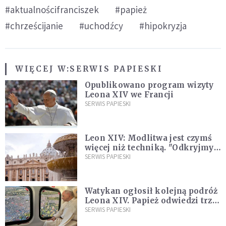
#aktualnościfranciszek
#papież
#chrześcijanie
#uchodźcy
#hipokryzja
WIĘCEJ W:
SERWIS PAPIESKI
Opublikowano program wizyty
Leona XIV we Francji
SERWIS PAPIESKI
Leon XIV: Modlitwa jest czymś
więcej niż techniką. "Odkryjmy
ją na nowo"
SERWIS PAPIESKI
Watykan ogłosił kolejną podróż
Leona XIV. Papież odwiedzi trzy
kraje Ameryki Południowej
SERWIS PAPIESKI