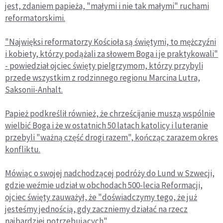
jest, zdaniem papieża, "małymi i nie tak małymi" ruchami
reformatorskimi.
"Najwięksi reformatorzy Kościoła są świętymi, to mężczyźni
i kobiety, którzy podążali za słowem Boga i je praktykowali"
- powiedział ojciec święty pielgrzymom, którzy przybyli
przede wszystkim z rodzinnego regionu Marcina Lutra,
Saksonii-Anhalt.
Papież podkreślił również, że chrześcijanie muszą wspólnie
wielbić Boga i że w ostatnich 50 latach katolicy i luteranie
przebyli "ważną część drogi razem", kończąc zarazem okres
konfliktu.
Mówiąc o swojej nadchodzącej podróży do Lund w Szwecji,
gdzie weźmie udział w obchodach 500-lecia Reformacji,
ojciec święty zauważył, że "doświadczymy tego, że już
jesteśmy jednością, gdy zaczniemy działać na rzecz
najbardziej potrzebujących".