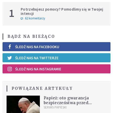
1
Potrzebujesz pomocy? Pomodlimy się w Twojej
intencji
62 komentarzy
BĄDŹ NA BIEŻĄCO
ŚLEDŹ NAS NA FACEBOOKU
ŚLEDŹ NAS NA TWITTERZE
ŚLEDŹ NAS NA INSTAGRAMIE
POWIĄZANE ARTYKUŁY
Papież: oto gwarancja
bezpieczeństwa przed
terroryzmem
SERWIS PAPIESKI