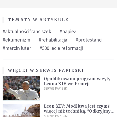
TEMATY W ARTYKULE
#aktualnościfranciszek
#papież
#ekumenizm
#rehabilitacja
#protestanci
#marcin luter
#500 lecie reformacji
WIĘCEJ W:
SERWIS PAPIESKI
Opublikowano program wizyty
Leona XIV we Francji
SERWIS PAPIESKI
Leon XIV: Modlitwa jest czymś
więcej niż techniką. "Odkryjmy
ją na nowo"
SERWIS PAPIESKI