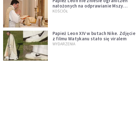
Papież Leon nie zniesie ograniczeń
nałożonych na odprawianie Mszy
trydenckiej. „Traditionis custodes”
KOŚCIÓŁ
zostaje w mocy
Papież Leon XIV w butach Nike. Zdjęcie
z filmu Watykanu stało się viralem
WYDARZENIA