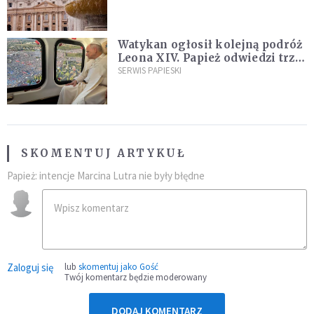
Watykan ogłosił kolejną podróż
Leona XIV. Papież odwiedzi trzy
kraje Ameryki Południowej
SERWIS PAPIESKI
SKOMENTUJ ARTYKUŁ
Papież: intencje Marcina Lutra nie były błędne
Zaloguj się
lub
skomentuj jako Gość
Twój komentarz będzie moderowany
DODAJ KOMENTARZ