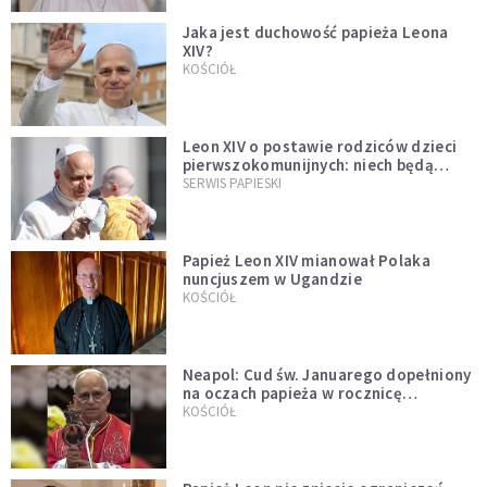
Jaka jest duchowość papieża Leona
XIV?
KOŚCIÓŁ
Leon XIV o postawie rodziców dzieci
pierwszokomunijnych: niech będą
przykładem
SERWIS PAPIESKI
Papież Leon XIV mianował Polaka
nuncjuszem w Ugandzie
KOŚCIÓŁ
Neapol: Cud św. Januarego dopełniony
na oczach papieża w rocznicę
pontyfikatu!
KOŚCIÓŁ