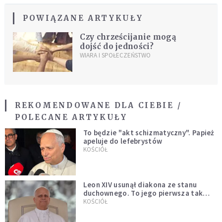
POWIĄZANE ARTYKUŁY
Czy chrześcijanie mogą
dojść do jedności?
WIARA I SPOŁECZEŃSTWO
REKOMENDOWANE DLA CIEBIE /
POLECANE ARTYKUŁY
To będzie "akt schizmatyczny". Papież
apeluje do lefebrystów
KOŚCIÓŁ
Leon XIV usunął diakona ze stanu
duchownego. To jego pierwsza tak
bezprecedensowa decyzja
KOŚCIÓŁ