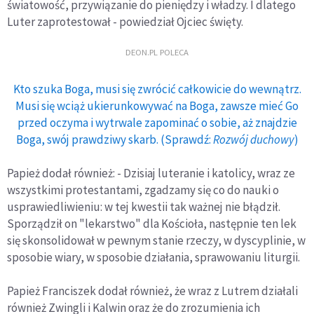
światowość, przywiązanie do pieniędzy i władzy. I dlatego
Luter zaprotestował - powiedział Ojciec święty.
DEON.PL POLECA
Kto szuka Boga, musi się zwrócić całkowicie do wewnątrz.
Musi się wciąż ukierunkowywać na Boga, zawsze mieć Go
przed oczyma i wytrwale zapominać o sobie, aż znajdzie
Boga, swój prawdziwy skarb. (Sprawdź:
Rozwój duchowy
)
Papież dodał również: - Dzisiaj luteranie i katolicy, wraz ze
wszystkimi protestantami, zgadzamy się co do nauki o
usprawiedliwieniu: w tej kwestii tak ważnej nie błądził.
Sporządził on "lekarstwo" dla Kościoła, następnie ten lek
się skonsolidował w pewnym stanie rzeczy, w dyscyplinie, w
sposobie wiary, w sposobie działania, sprawowaniu liturgii.
Papież Franciszek dodał również, że wraz z Lutrem działali
również Zwingli i Kalwin oraz że do zrozumienia ich