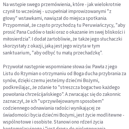
Na wstępie swego przemówienia, które - jak wielokrotnie
czynił to wcześniej - uzupełniał improwizowanymi "z
głowy" wstawkami, nawiązał do miejsca spotkania.
Przypomniał, że często przychodzą tu Peruwiańczycy, "aby
prosić Pana Cudów o łaski oraz o okazanie im swej bliskości i
miłosierdzia". I dodał żartobliwie, że także jego słuchaczki
skorzystały z okazji, jaką jest jego wizyta w tym
sanktuarium, "aby odbyć tu małą przechadzkę".
Przywołał następnie wspomniane słowa św. Pawła z jego
Listu do Rzymian o otrzymaniu od Boga ducha przybrania za
synów, dzięki czemu jesteśmy dziećmi Bożymi,
podkreślając, że zdanie to "streszcza bogactwo każdego
powołania chrześcijańskiego". A zwracając się do zakonnic
zaznaczył, że ich "uprzywilejowanym sposobem"
codziennego odnawiania radości wynikającej ze
świadomości bycia dziećmi Bożymi, jest życie modlitewne -
wspólnotowe i osobiste. Stanowi ono rdzeń życia
kontemplacyjnego i "jest drogą do pielęgnowania