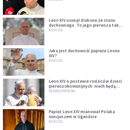
Leon XIV usunął diakona ze stanu
duchownego. To jego pierwsza tak
bezprecedensowa decyzja
KOŚCIÓŁ
Jaka jest duchowość papieża Leona
XIV?
KOŚCIÓŁ
Leon XIV o postawie rodziców dzieci
pierwszokomunijnych: niech będą
przykładem
SERWIS PAPIESKI
Papież Leon XIV mianował Polaka
nuncjuszem w Ugandzie
KOŚCIÓŁ