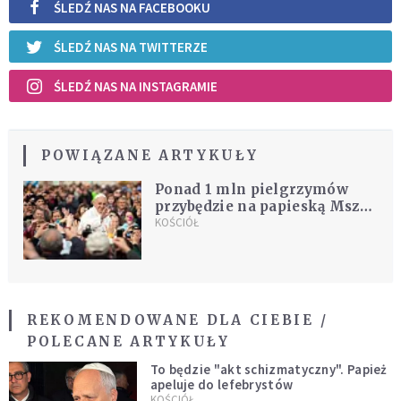
ŚLEDŹ NAS NA FACEBOOKU
ŚLEDŹ NAS NA TWITTERZE
ŚLEDŹ NAS NA INSTAGRAMIE
POWIĄZANE ARTYKUŁY
Ponad 1 mln pielgrzymów
przybędzie na papieską Mszę
św. w Peru
KOŚCIÓŁ
REKOMENDOWANE DLA CIEBIE /
POLECANE ARTYKUŁY
To będzie "akt schizmatyczny". Papież
apeluje do lefebrystów
KOŚCIÓŁ