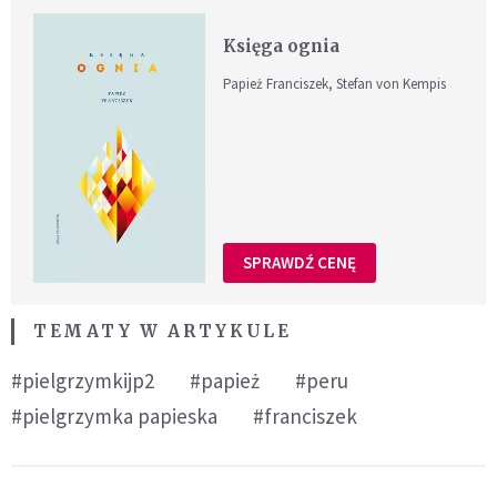
Księga ognia
Papież Franciszek, Stefan von Kempis
SPRAWDŹ CENĘ
TEMATY W ARTYKULE
#pielgrzymkijp2
#papież
#peru
#pielgrzymka papieska
#franciszek