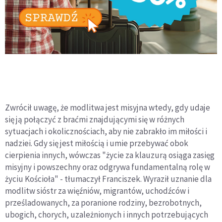
Zwrócił uwagę, że modlitwa jest misyjna wtedy, gdy udaje
się ją połączyć z braćmi znajdującymi się w różnych
sytuacjach i okolicznościach, aby nie zabrakło im miłości i
nadziei. Gdy się jest miłością i umie przebywać obok
cierpienia innych, wówczas "życie za klauzurą osiąga zasięg
misyjny i powszechny oraz odgrywa fundamentalną rolę w
życiu Kościoła" - tłumaczył Franciszek. Wyraził uznanie dla
modlitw sióstr za więźniów, migrantów, uchodźców i
prześladowanych, za poranione rodziny, bezrobotnych,
ubogich, chorych, uzależnionych i innych potrzebujących