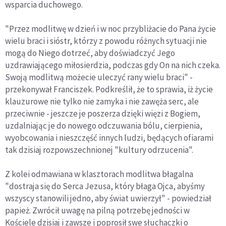
wsparcia duchowego.
"Przez modlitwę w dzień i w noc przybliżacie do Pana życie
wielu braci i sióstr, którzy z powodu różnych sytuacji nie
mogą do Niego dotrzeć, aby doświadczyć Jego
uzdrawiającego miłosierdzia, podczas gdy On na nich czeka.
Swoją modlitwą możecie uleczyć rany wielu braci" -
przekonywał Franciszek. Podkreślił, że to sprawia, iż życie
klauzurowe nie tylko nie zamyka i nie zawęża serc, ale
przeciwnie - jeszcze je poszerza dzięki więzi z Bogiem,
uzdalniając je do nowego odczuwania bólu, cierpienia,
wyobcowania i nieszczęść innych ludzi, będących ofiarami
tak dzisiaj rozpowszechnionej "kultury odrzucenia".
Z kolei odmawiana w klasztorach modlitwa błagalna
"dostraja się do Serca Jezusa, który błaga Ojca, abyśmy
wszyscy stanowili jedno, aby świat uwierzył" - powiedział
papież. Zwrócił uwagę na pilną potrzebę jedności w
Kościele dzisiaj i zawsze i poprosił swe słuchaczki o