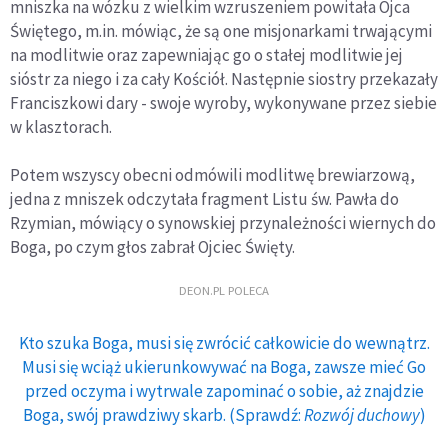
mniszka na wózku z wielkim wzruszeniem powitała Ojca
Świętego, m.in. mówiąc, że są one misjonarkami trwającymi
na modlitwie oraz zapewniając go o stałej modlitwie jej
sióstr za niego i za cały Kościół. Następnie siostry przekazały
Franciszkowi dary - swoje wyroby, wykonywane przez siebie
w klasztorach.
Potem wszyscy obecni odmówili modlitwę brewiarzową,
jedna z mniszek odczytała fragment Listu św. Pawła do
Rzymian, mówiący o synowskiej przynależności wiernych do
Boga, po czym głos zabrał Ojciec Święty.
DEON.PL POLECA
Kto szuka Boga, musi się zwrócić całkowicie do wewnątrz.
Musi się wciąż ukierunkowywać na Boga, zawsze mieć Go
przed oczyma i wytrwale zapominać o sobie, aż znajdzie
Boga, swój prawdziwy skarb. (Sprawdź:
Rozwój duchowy
)