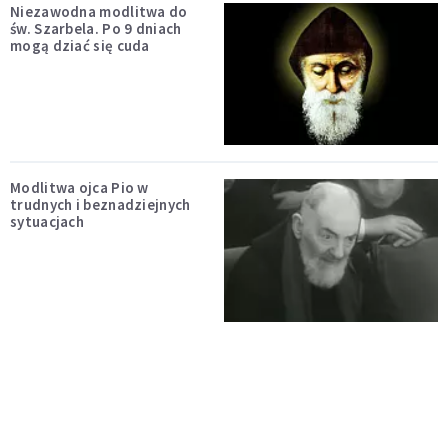
Niezawodna modlitwa do
św. Szarbela. Po 9 dniach
mogą dziać się cuda
Modlitwa ojca Pio w
trudnych i beznadziejnych
sytuacjach