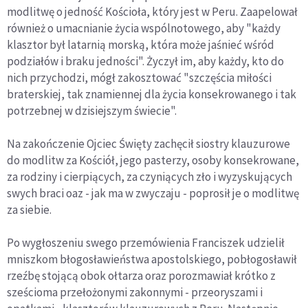
modlitwę o jedność Kościoła, który jest w Peru. Zaapelował
również o umacnianie życia wspólnotowego, aby "każdy
klasztor był latarnią morską, która może jaśnieć wśród
podziałów i braku jedności". Życzył im, aby każdy, kto do
nich przychodzi, mógł zakosztować "szczęścia miłości
braterskiej, tak znamiennej dla życia konsekrowanego i tak
potrzebnej w dzisiejszym świecie".
Na zakończenie Ojciec Święty zachęcił siostry klauzurowe
do modlitw za Kościół, jego pasterzy, osoby konsekrowane,
za rodziny i cierpiących, za czyniących zło i wyzyskujących
swych braci oaz - jak ma w zwyczaju - poprosił je o modlitwę
za siebie.
Po wygłoszeniu swego przemówienia Franciszek udzielił
mniszkom błogosławieństwa apostolskiego, pobłogosławił
rzeźbę stojącą obok ołtarza oraz porozmawiał krótko z
sześcioma przełożonymi zakonnymi - przeoryszami i