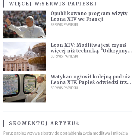
WIĘCEJ W:
SERWIS PAPIESKI
Opublikowano program wizyty
Leona XIV we Francji
SERWIS PAPIESKI
Leon XIV: Modlitwa jest czymś
więcej niż techniką. "Odkryjmy
ją na nowo"
SERWIS PAPIESKI
Watykan ogłosił kolejną podróż
Leona XIV. Papież odwiedzi trzy
kraje Ameryki Południowej
SERWIS PAPIESKI
SKOMENTUJ ARTYKUŁ
Peru: papież wzywa siostry do pogłębienia życia modlitwą i miłością