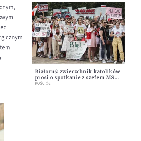
ecnym,
 swym
zed
urgicznym
ętem
a
Białoruś: zwierzchnik katolików
prosi o spotkanie z szefem MSW
w związku z zatrzymaniami
KOŚCIÓŁ