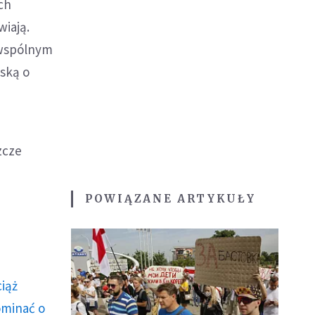
ch
wiają.
 wspólnym
wską o
zcze
POWIĄZANE ARTYKUŁY
ciąż
ominać o