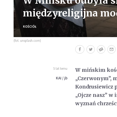
W Mińsku odbyła s
międzyreligijna mo
KOŚCIÓŁ
(fot. unsplash.com)
5 lat temu
W mińskim kości
„Czerwonym”, m
KAI / jb
Kondrusiewicz p
„Ojcze nasz” w i
wyznań chrześci