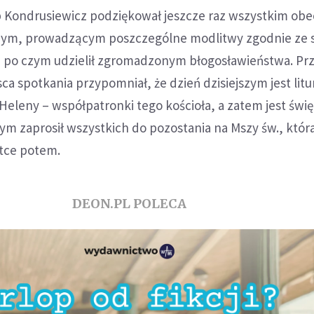
 Kondrusiewicz podziękował jeszcze raz wszystkim ob
ym, prowadzącym poszczególne modlitwy zgodnie ze
ą, po czym udzielił zgromadzonym błogosławieństwa. Pr
a spotkania przypomniał, że dzień dzisiejszym jest lit
eleny – współpatronki tego kościoła, a zatem jest świ
m zaprosił wszystkich do pozostania na Mszy św., któr
ótce potem.
DEON.PL POLECA