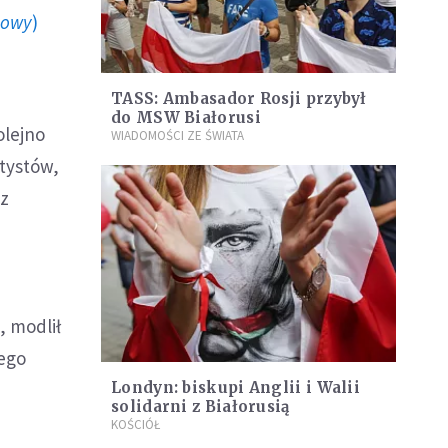
howy
)
TASS: Ambasador Rosji przybył
do MSW Białorusi
olejno
WIADOMOŚCI ZE ŚWIATA
ptystów,
az
, modlił
wego
Londyn: biskupi Anglii i Walii
solidarni z Białorusią
KOŚCIÓŁ