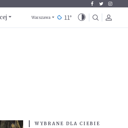
11
°
cej
Warszawa
WYBRANE DLA CIEBIE