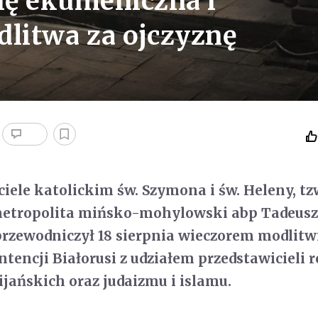
ię ekumeniczna i
dlitwa za ojczyznę
ele katolickim św. Szymona i św. Heleny, tz
etropolita mińsko-mohylowski abp Tadeus
rzewodniczył 18 sierpnia wieczorem modlitw
ntencji Białorusi z udziałem przedstawicieli 
jańskich oraz judaizmu i islamu.