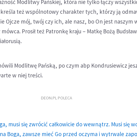
żność Modlitwy Pańskiej, która nie tylko łączy wszystki
dkreśla też wspólnotowy charakter tych, którzy ją odma
 Ojcze mój, twój czy ich, ale nasz, bo On jest naszym
 mówca. Prosił też Patronkę kraju – Matkę Bożą Budsła
ałorusią.
wili Modlitwę Pańską, po czym abp Kondrusiewicz jes
rte w niej treści.
DEON.PL POLECA
ga, musi się zwrócić całkowicie do wewnątrz. Musi się w
a Boga, zawsze mieć Go przed oczyma i wytrwale zap