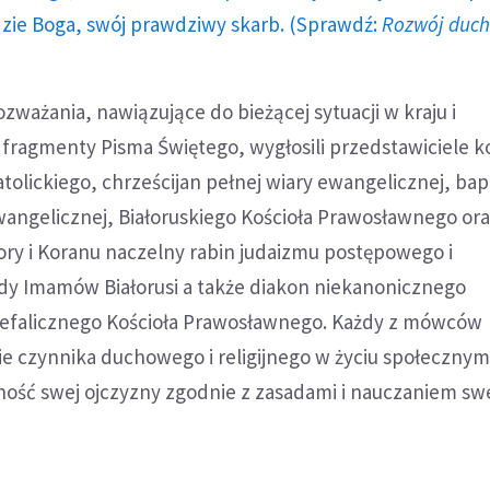
dzie Boga, swój prawdziwy skarb. (Sprawdź:
Rozwój duc
ozważania, nawiązujące do bieżącej sytuacji w kraju i
fragmenty Pisma Świętego, wygłosili przedstawiciele k
tolickiego, chrześcijan pełnej wiary ewangelicznej, ba
wangelicznej, Białoruskiego Kościoła Prawosławnego or
ory i Koranu naczelny rabin judaizmu postępowego i
y Imamów Białorusi a także diakon niekanonicznego
kefalicznego Kościoła Prawosławnego. Każdy z mówców
e czynnika duchowego i religijnego w życiu społecznym
lność swej ojczyzny zgodnie z zasadami i nauczaniem s