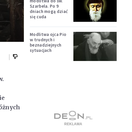
modlitwa do św.
Szarbela. Po 9
dniach mogą dziać
się cuda
Modlitwa ojca Pio
w trudnych i
beznadziejnych
sytuacjach
w.
z
ie
różnych