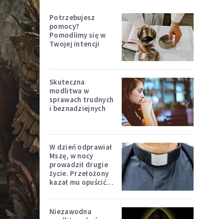
Potrzebujesz
pomocy?
Pomodlimy się w
Twojej intencji
Skuteczna
modlitwa w
sprawach trudnych
i beznadziejnych
W dzień odprawiał
Mszę, w nocy
prowadził drugie
życie. Przełożony
kazał mu opuścić
zakon
Niezawodna