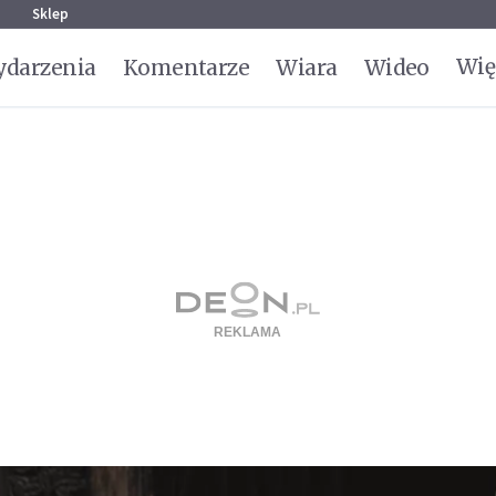
g
Sklep
Wię
darzenia
Komentarze
Wiara
Wideo