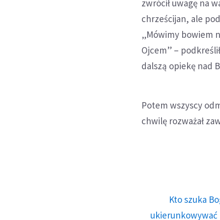
zwrócił uwagę na wa
chrześcijan, ale po
„Mówimy bowiem nie
Ojcem” – podkreślił
dalszą opiekę nad Bi
Potem wszyscy odmó
chwilę rozważał zawa
Kto szuka Bo
ukierunkowywać n