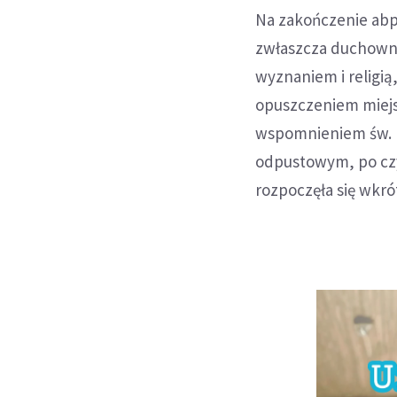
Na zakończenie abp
zwłaszcza duchown
wyznaniem i religi
opuszczeniem miejsc
wspomnieniem św. H
odpustowym, po czy
rozpoczęła się wkr