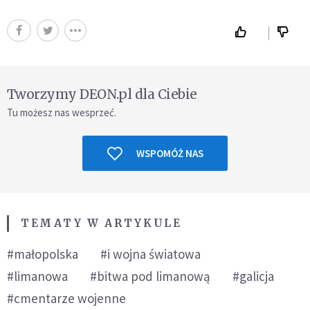
Tworzymy DEON.pl dla Ciebie
Tu możesz nas wesprzeć.
WSPOMÓŻ NAS
TEMATY W ARTYKULE
#małopolska
#i wojna światowa
#limanowa
#bitwa pod limanową
#galicja
#cmentarze wojenne