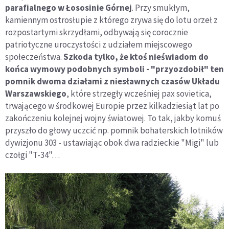
parafialnego w Łososinie Górnej
. Przy smukłym,
kamiennym ostrosłupie z którego zrywa się do lotu orzeł z
rozpostartymi skrzydłami, odbywają się corocznie
patriotyczne uroczystości z udziałem miejscowego
społeczeństwa.
Szkoda tylko, że ktoś nieświadom do
końca wymowy podobnych symboli - "przyozdobił" ten
pomnik dwoma działami z niesławnych czasów Układu
Warszawskiego
, które strzegły wcześniej pax sovietica,
trwającego w środkowej Europie przez kilkadziesiąt lat po
zakończeniu kolejnej wojny światowej. To tak, jakby komuś
przyszło do głowy uczcić np. pomnik bohaterskich lotników
dywizjonu 303 - ustawiając obok dwa radzieckie "Migi" lub
czołgi "T-34"…