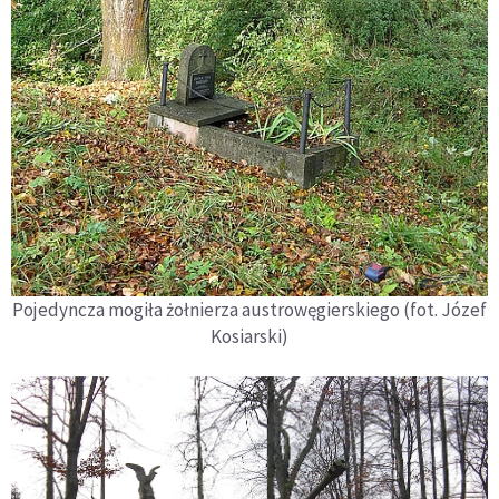
Pojedyncza mogiła żołnierza austrowęgierskiego (fot. Józef
Kosiarski)