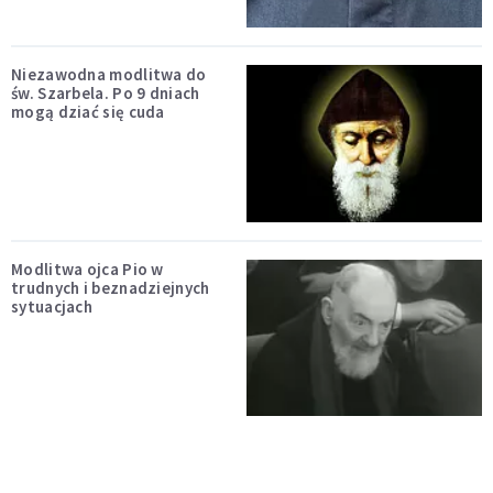
Niezawodna modlitwa do
św. Szarbela. Po 9 dniach
mogą dziać się cuda
Modlitwa ojca Pio w
trudnych i beznadziejnych
sytuacjach