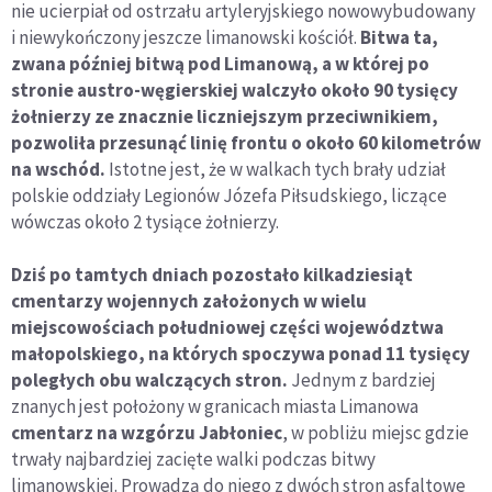
nie ucierpiał od ostrzału artyleryjskiego nowowybudowany
i niewykończony jeszcze limanowski kościół.
Bitwa ta,
zwana później bitwą pod Limanową, a w której po
stronie austro-węgierskiej walczyło około 90 tysięcy
żołnierzy ze znacznie liczniejszym przeciwnikiem,
pozwoliła przesunąć linię frontu o około 60 kilometrów
na wschód.
Istotne jest, że w walkach tych brały udział
polskie oddziały Legionów Józefa Piłsudskiego, liczące
wówczas około 2 tysiące żołnierzy.
Dziś po tamtych dniach pozostało kilkadziesiąt
cmentarzy wojennych założonych w wielu
miejscowościach południowej części województwa
małopolskiego, na których spoczywa ponad 11 tysięcy
poległych obu walczących stron.
Jednym z bardziej
znanych jest położony w granicach miasta Limanowa
cmentarz na wzgórzu Jabłoniec
, w pobliżu miejsc gdzie
trwały najbardziej zacięte walki podczas bitwy
limanowskiej. Prowadzą do niego z dwóch stron asfaltowe