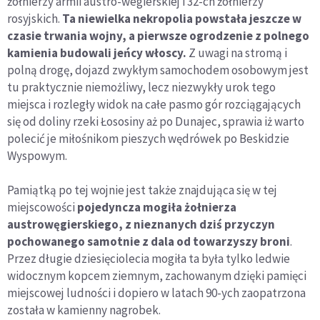
żołnierzy armii austro-wegierskiej i 32-ch żołnierzy
rosyjskich.
Ta niewielka nekropolia powstała jeszcze w
czasie trwania wojny, a pierwsze ogrodzenie z polnego
kamienia budowali jeńcy włoscy.
Z uwagi na stromą i
polną drogę, dojazd zwykłym samochodem osobowym jest
tu praktycznie niemożliwy, lecz niezwykły urok tego
miejsca i rozległy widok na całe pasmo gór rozciągających
się od doliny rzeki Łososiny aż po Dunajec, sprawia iż warto
polecić je miłośnikom pieszych wędrówek po Beskidzie
Wyspowym.
Pamiątką po tej wojnie jest także znajdująca się w tej
miejscowości
pojedyncza mogiła żołnierza
austrowęgierskiego, z nieznanych dziś przyczyn
pochowanego samotnie z dala od towarzyszy broni
.
Przez długie dziesięciolecia mogiła ta była tylko ledwie
widocznym kopcem ziemnym, zachowanym dzięki pamięci
miejscowej ludności i dopiero w latach 90-ych zaopatrzona
została w kamienny nagrobek.