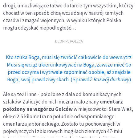
drogi, umożliwiające łatwe dotarcie tym wszystkim, którzy
chociaż w ten sposób chcą wczuć się w nastrój tamtych
czasów i zmagań wojennych, w wyniku których Polska
mogła odzyskać niepodległość…
DEON.PL POLECA
Kto szuka Boga, musi się zwrócić całkowicie do wewnątrz.
Musi się wciąż ukierunkowywać na Boga, zawsze mieć Go
przed oczyma i wytrwale zapominać o sobie, aż znajdzie
Boga, swój prawdziwy skarb. (Sprawdź:
Rozwój duchowy
)
Ale są też i inne - położone z dala od komunikacyjnych
szlaków. Zaliczyć do nich można mało znany
cmentarz
położony na wzgórzu Golców
w miejscowości Stara Wieś,
około 2,5 kilometra na południe od wspomnianego
cmentarza jabłoneckiego. Zostało tu pochowanych w
pojedynczych i zbiorowych mogiłach ziemnych 47-miu