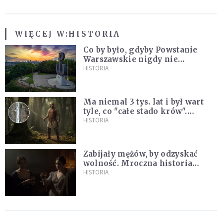
WIĘCEJ W:
HISTORIA
Co by było, gdyby Powstanie
Warszawskie nigdy nie
wybuchło? Historia
HISTORIA
alternatywna bez prostych
odpowiedzi
Ma niemal 3 tys. lat i był wart
tyle, co "całe stado krów".
Niezwykłe znalezisko na
HISTORIA
Pomorzu
Zabijały mężów, by odzyskać
wolność. Mroczna historia
Fanny Lambert z Marsylii
HISTORIA