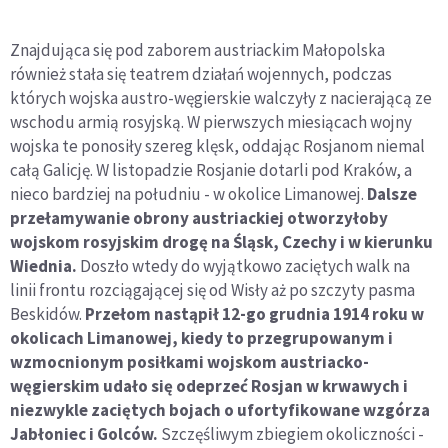
Znajdująca się pod zaborem austriackim Małopolska
również stała się teatrem działań wojennych, podczas
których wojska austro-węgierskie walczyły z nacierającą ze
wschodu armią rosyjską. W pierwszych miesiącach wojny
wojska te ponosiły szereg klęsk, oddając Rosjanom niemal
całą Galicję. W listopadzie Rosjanie dotarli pod Kraków, a
nieco bardziej na południu - w okolice Limanowej.
Dalsze
przełamywanie obrony austriackiej otworzyłoby
wojskom rosyjskim drogę na Śląsk, Czechy i w kierunku
Wiednia.
Doszło wtedy do wyjątkowo zaciętych walk na
linii frontu rozciągającej się od Wisły aż po szczyty pasma
Beskidów.
Przełom nastąpił 12-go grudnia 1914 roku w
okolicach Limanowej, kiedy to przegrupowanym i
wzmocnionym posiłkami wojskom austriacko-
węgierskim udało się odeprzeć Rosjan w krwawych i
niezwykle zaciętych bojach o ufortyfikowane wzgórza
Jabłoniec i Golców.
Szczęśliwym zbiegiem okoliczności -