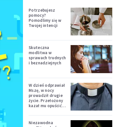
Potrzebujesz
pomocy?
Pomodlimy się w
Twojej intencji
Skuteczna
modlitwa w
sprawach trudnych
i beznadziejnych
W dzień odprawiał
Mszę, w nocy
prowadził drugie
życie. Przełożony
kazał mu opuścić
zakon
Niezawodna