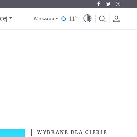
11
°
cej
Warszawa
WYBRANE DLA CIEBIE