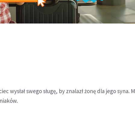
jciec wysłał swego sługę, by znalazł żonę dla jego syna. Mi
źniaków.