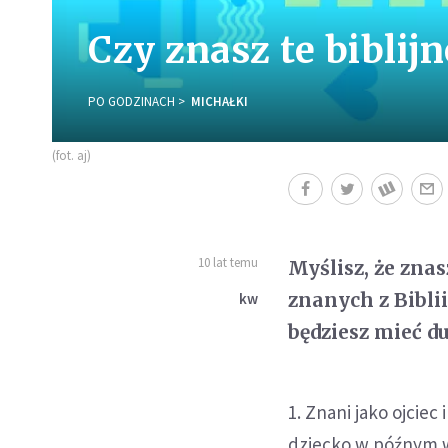
Czy znasz te biblij
PO GODZINACH
MICHAŁKI
(fot. aj)
10 lat temu
Myślisz, że zna
znanych z Bibli
kw
będziesz mieć du
1. Znani jako ojciec
dziecko w późnym 