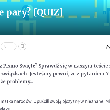
ne pary? [QUIZ]
sz Pismo Święte? Sprawdź się w naszym teście 
i związkach. Jesteśmy pewni, że z pytaniem 7 
że problemy...
 i matka narodów. Opuścili swoją ojczyznę w nieznane. Mi
wieku.