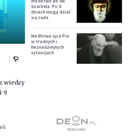
modlitwa do św.
Szarbela. Po 9
dniach mogą dziać
się cuda
Modlitwa ojca Pio
w trudnych i
beznadziejnych
sytuacjach
z wiedzy
i 9
eli