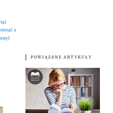
ciąż
ominać o
howy
)
POWIĄZANE ARTYKUŁY