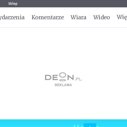
g
Sklep
Wię
darzenia
Komentarze
Wiara
Wideo