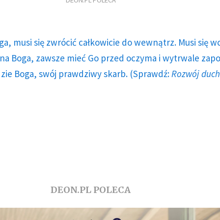
DEON.PL POLECA
ga, musi się zwrócić całkowicie do wewnątrz. Musi się w
a Boga, zawsze mieć Go przed oczyma i wytrwale zap
dzie Boga, swój prawdziwy skarb. (Sprawdź:
Rozwój duc
DEON.PL POLECA