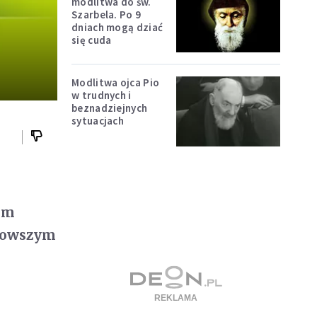
modlitwa do św.
Szarbela. Po 9
]
dniach mogą dziać
się cuda
Modlitwa ojca Pio
w trudnych i
beznadziejnych
sytuacjach
um
jnowszym