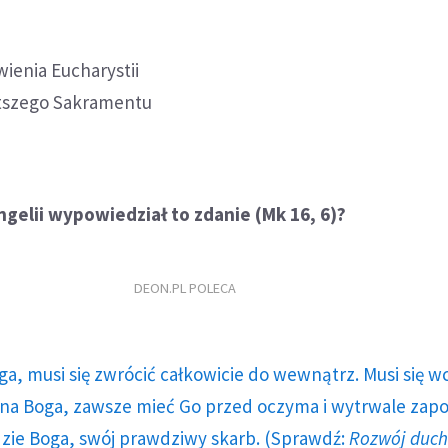
ienia Eucharystii
ętszego Sakramentu
gelii wypowiedział to zdanie (Mk 16, 6)?
DEON.PL POLECA
ga, musi się zwrócić całkowicie do wewnątrz. Musi się w
a Boga, zawsze mieć Go przed oczyma i wytrwale zap
dzie Boga, swój prawdziwy skarb. (Sprawdź:
Rozwój duc