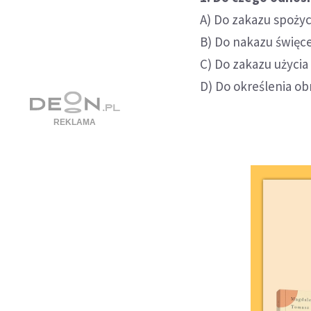
A) Do zakazu spożyc
B) Do nakazu święc
C) Do zakazu użyci
D) Do określenia o