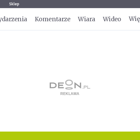
g
Sklep
Wię
darzenia
Komentarze
Wiara
Wideo