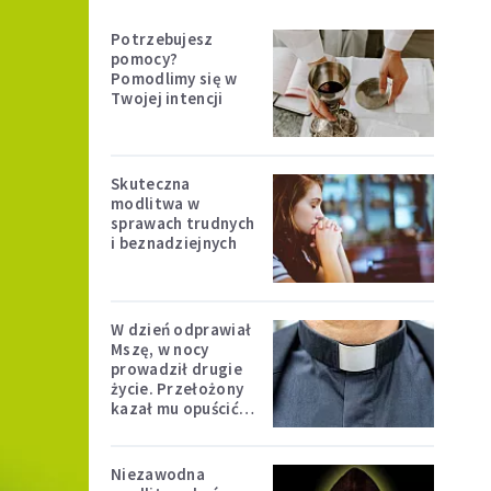
Potrzebujesz
pomocy?
Pomodlimy się w
Twojej intencji
Skuteczna
modlitwa w
sprawach trudnych
i beznadziejnych
W dzień odprawiał
Mszę, w nocy
prowadził drugie
życie. Przełożony
kazał mu opuścić
zakon
Niezawodna