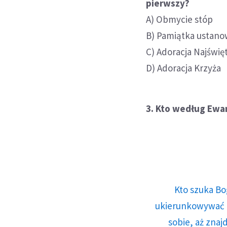
pierwszy?
A) Obmycie stóp
B) Pamiątka ustanow
C) Adoracja Najświ
D) Adoracja Krzyża
3. Kto według Ewan
Kto szuka Bo
ukierunkowywać n
sobie, aż znaj