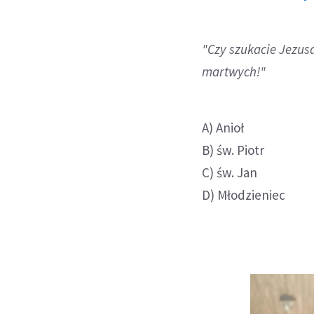
"Czy szukacie Jezusa
martwych!"
A) Anioł
B) św. Piotr
C) św. Jan
D) Młodzieniec