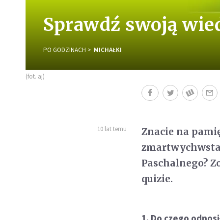
Sprawdź swoją wied
PO GODZINACH
MICHAŁKI
(fot. aj)
10 lat temu
Znacie na pamię
zmartwychwstan
Paschalnego? Zo
quizie.
1. Do czego odnosi