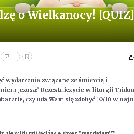
zę o Wielkanocy! [QUIZ
ć wydarzenia związane ze śmiercią i
iem Jezusa? Uczestniczycie w liturgii Tridu
baczcie, czy uda Wam się zdobyć 10/10 w na
ło się w liturgii łacińskie słowo "mandatum"?