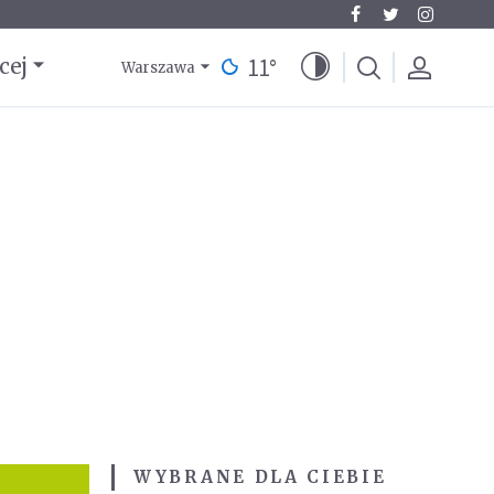
11
°
cej
Warszawa
WYBRANE DLA CIEBIE