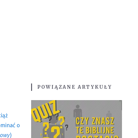
POWIĄZANE ARTYKUŁY
ciąż
ominać o
howy
)