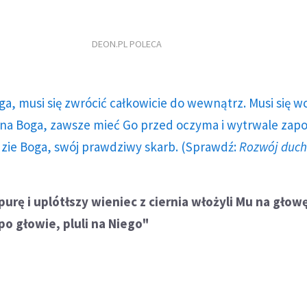
DEON.PL POLECA
ga, musi się zwrócić całkowicie do wewnątrz. Musi się w
a Boga, zawsze mieć Go przed oczyma i wytrwale zap
dzie Boga, swój prawdziwy skarb. (Sprawdź:
Rozwój duc
purę i uplótłszy wieniec z ciernia włożyli Mu na głowę
 po głowie, pluli na Niego"