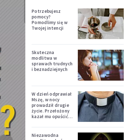
Potrzebujesz
pomocy?
Pomodlimy się w
Twojej intencji
Skuteczna
modlitwa w
sprawach trudnych
i beznadziejnych
W dzień odprawiał
Mszę, w nocy
prowadził drugie
życie. Przełożony
kazał mu opuścić
zakon
Niezawodna