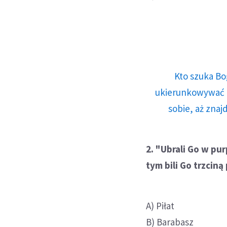
Kto szuka Bo
ukierunkowywać n
sobie, aż znaj
2. "Ubrali Go w pur
tym bili Go trzciną
A) Piłat
B) Barabasz