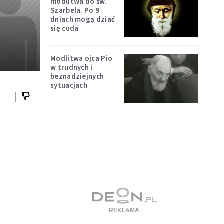
modlitwa do św.
Szarbela. Po 9
dniach mogą dziać
się cuda
Modlitwa ojca Pio
w trudnych i
beznadziejnych
sytuacjach
m