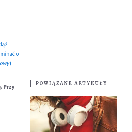
ciąż
ominać o
howy
)
POWIĄZANE ARTYKUŁY
. Przy