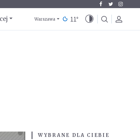
11
°
cej
Warszawa
WYBRANE DLA CIEBIE