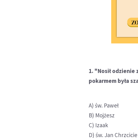
1. "Nosił odzienie 
pokarmem była sza
A) św. Paweł
B) Mojżesz
C) Izaak
D) św. Jan Chrzcicie