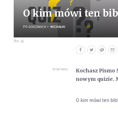
O kim mówi ten bibl
PO GODZINACH
MICHAŁKI
(fot. aj)
10 lat temu
Kochasz Pismo Ś
nowym quizie. M
O kim mówi ten bibl