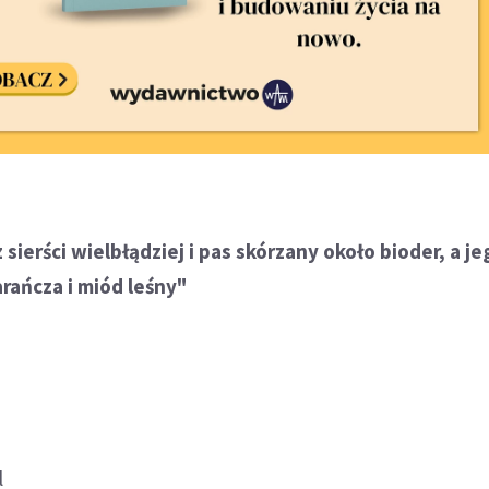
z sierści wielbłądziej i pas skórzany około bioder, a j
rańcza i miód leśny"
l