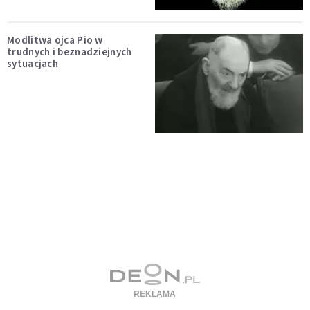
Modlitwa ojca Pio w
trudnych i beznadziejnych
sytuacjach