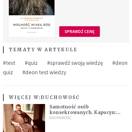
SPRAWDŹ CENĘ
TEMATY W ARTYKULE
#test
#quiz
#sprawdź swoją wiedzę
#deon
quiz
#deon test wiedzy
WIĘCEJ W:
DUCHOWOŚĆ
Samotność osób
konsekrowanych. Kapucyn:
Życie w pojedynkę rzadko jest
DUCHOWOŚĆ
sielanką