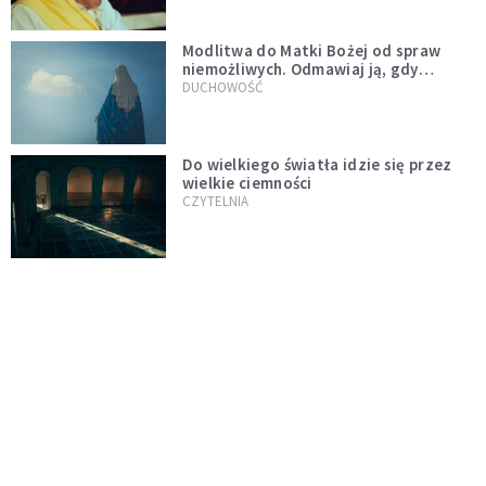
Modlitwa do Matki Bożej od spraw
niemożliwych. Odmawiaj ją, gdy
wszystko idzie źle
DUCHOWOŚĆ
Do wielkiego światła idzie się przez
wielkie ciemności
CZYTELNIA