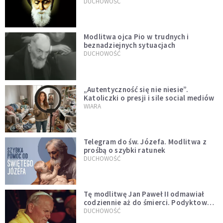
DUCHOWOŚĆ
Modlitwa ojca Pio w trudnych i
beznadziejnych sytuacjach
DUCHOWOŚĆ
„Autentyczność się nie niesie”.
Katoliczki o presji i sile social mediów
WIARA
Telegram do św. Józefa. Modlitwa z
prośbą o szybki ratunek
DUCHOWOŚĆ
Tę modlitwę Jan Paweł II odmawiał
codziennie aż do śmierci. Podyktował
mu ją ojciec
DUCHOWOŚĆ