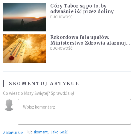
Góry Tabor są po to, by
odważnie iść przez doliny
DUCHOWOŚĆ
Rekordowa fala upałów.
Ministerstwo Zdrowia alarmuje
po doświadczeniach z czerwca
DUCHOWOŚĆ
SKOMENTUJ ARTYKUŁ
Co wiesz o Mszy Świętej? Sprawdź się!
Zaloguj się
lub
skomentuj jako Gość